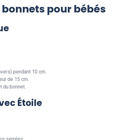
de bonnets pour bébés
ue
envers) pendant 10 cm.
teur de 15 cm.
t du bonnet.
vec Étoile
es serrées.