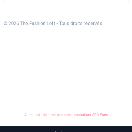
© 2026 The Fashion Loft - Tous droits réservés
Aussi :
site internet pas cher
·
consultant SEO Paris