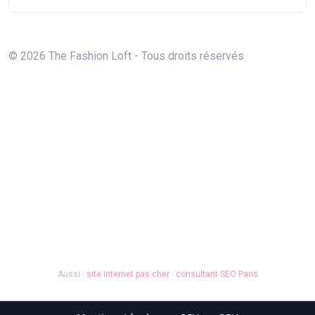
© 2026 The Fashion Loft - Tous droits réservés
Aussi :
site internet pas cher
·
consultant SEO Paris