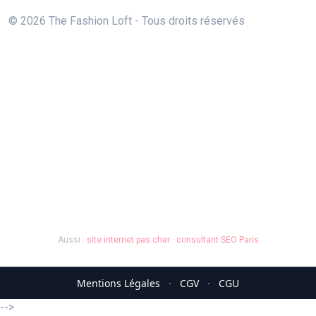
© 2026 The Fashion Loft - Tous droits réservés
Aussi :
site internet pas cher
·
consultant SEO Paris
Mentions Légales
·
CGV
·
CGU
-->