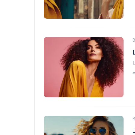
B
L
B