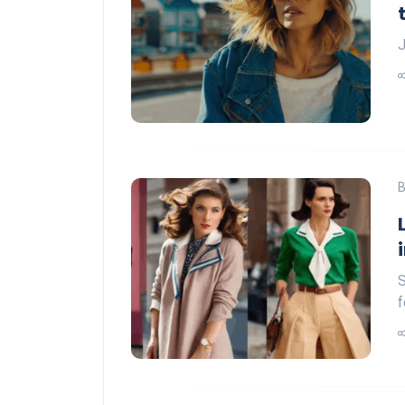
J
B
S
f