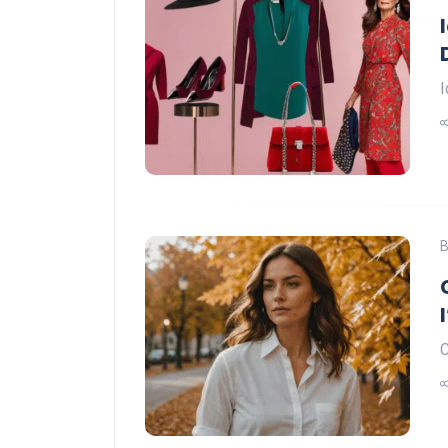
I
B
C