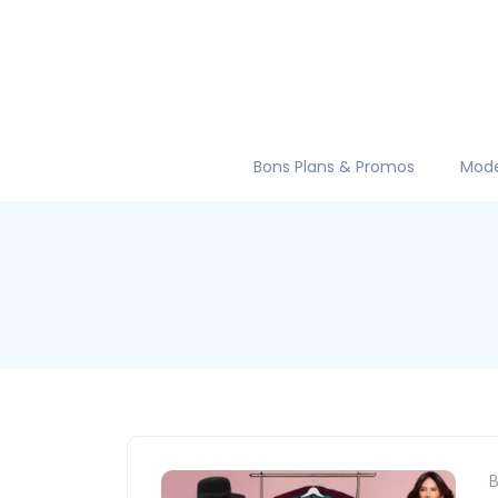
Bons Plans & Promos
Mod
B