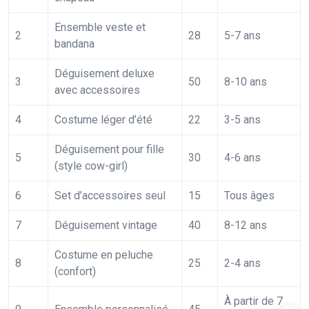
Ensemble veste et
2
28
5-7 ans
bandana
Déguisement deluxe
3
50
8-10 ans
avec accessoires
4
Costume léger d’été
22
3-5 ans
Déguisement pour fille
5
30
4-6 ans
(style cow-girl)
6
Set d’accessoires seul
15
Tous âges
7
Déguisement vintage
40
8-12 ans
Costume en peluche
8
25
2-4 ans
(confort)
À partir de 7