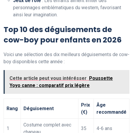
Jeux de rôle
: Les enfants aiment imiter des
personnages emblématiques du western, favorisant
ainsi leur imagination.
Top 10 des déguisements de
cow-boy pour enfants en 2026
Voici une sélection des dix meilleurs déguisements de cow-
boy disponibles cette année :
Cette article peut vous intérésser
Poussette
Yoyo canne : comparatif prix légère
Prix
Âge
Rang
Déguisement
(€)
recommandé
Costume complet avec
1
35
4-6 ans
chapeau