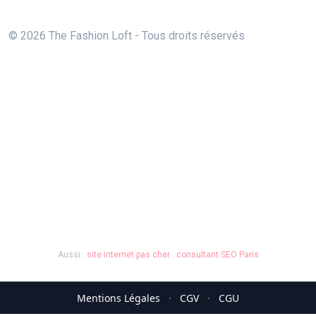
© 2026 The Fashion Loft - Tous droits réservés
Aussi :
site internet pas cher
·
consultant SEO Paris
Mentions Légales
·
CGV
·
CGU