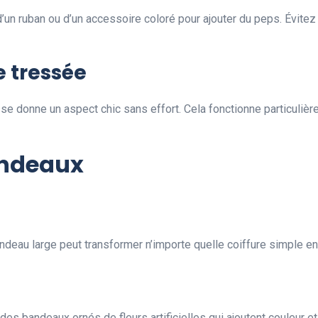
’un ruban ou d’un accessoire coloré pour ajouter du peps. Évitez
 tressée
e donne un aspect chic sans effort. Cela fonctionne particuli
andeaux
ndeau large peut transformer n’importe quelle coiffure simple e
r des bandeaux ornés de fleurs artificielles qui ajoutent couleur e