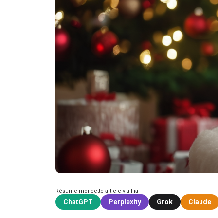
Résume moi cette article via l'ia
ChatGPT
Perplexity
Grok
Claude