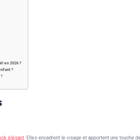
ël en 2026 ?
nfant ?
 ?
s
ook élégant
. Elles encadrent le visage et apportent une touche de