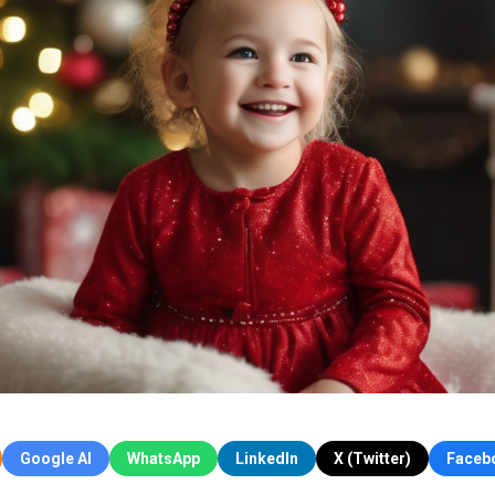
Google AI
WhatsApp
LinkedIn
X (Twitter)
Faceb