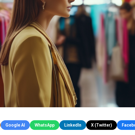
Google AI
WhatsApp
LinkedIn
X (Twitter)
Faceb