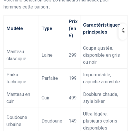
hommes cette saison :
Prix
Caractéristiques
Modèle
Type
(en
principales
€)
Coupe ajustée,
Manteau
Laine
299
disponible en gris
classique
ou noir
Parka
Imperméable,
Parfaite
199
technique
capuche amovible
Manteau en
Doublure chaude,
Cuir
499
cuir
style biker
Ultra légère,
Doudoune
Doudoune
149
plusieurs coloris
urbaine
disponibles