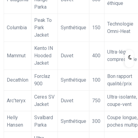
éthique
Parka
Peak To
Technologie
Columbia
Park
Synthétique
150
Omni-Heat
Jacket
Kento IN
Ultra-léger,
Mammut
Hooded
Duvet
400
compressible
Jacket
Forclaz
Bon rapport
Decathlon
Synthétique
100
900
qualité/prix
Ceres SV
Ultra-isolante,
Arc’teryx
Duvet
750
Jacket
coupe-vent
Helly
Svalbard
Coupe longue,
Synthétique
300
Hansen
Parka
poches multip