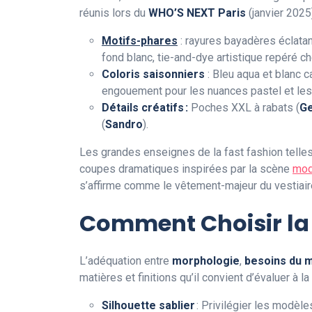
réunis lors du
WHO’S NEXT Paris
(janvier 2025
Motifs-phares
: rayures bayadères éclatant
fond blanc, tie-and-dye artistique repéré c
Coloris saisonniers
: Bleu aqua et blanc 
engouement pour les nuances pastel et les 
Détails créatifs :
Poches XXL à rabats (
Ge
(
Sandro
).
Les grandes enseignes de la fast fashion telle
coupes dramatiques inspirées par la scène
mod
s’affirme comme le vêtement-majeur du vestiaire
Comment Choisir la
L’adéquation entre
morphologie
,
besoins du 
matières et finitions qu’il convient d’évaluer à l
Silhouette sablier
: Privilégier les modèles