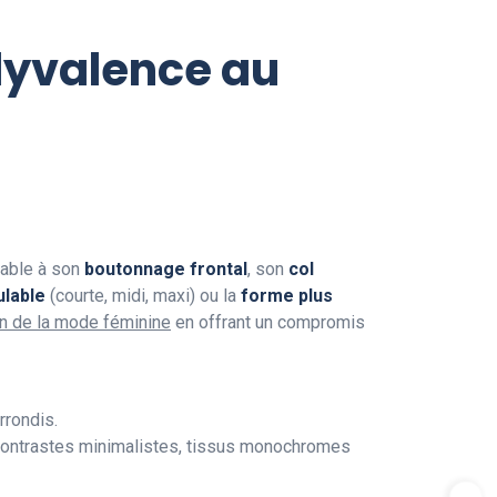
lyvalence au
iable à son
boutonnage frontal
, son
col
lable
(courte, midi, maxi) ou la
forme plus
n de la mode féminine
en offrant un compromis
rrondis.
 contrastes minimalistes, tissus monochromes