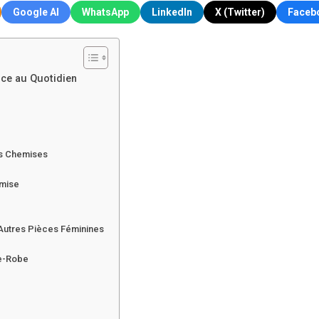
Google AI
WhatsApp
LinkedIn
X (Twitter)
Faceb
ce au Quotidien
es Chemises
emise
 Autres Pièces Féminines
de-Robe