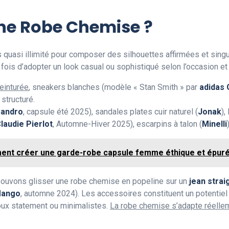
ne Robe Chemise ?
 quasi illimité pour composer des silhouettes affirmées et singul
 fois d’adopter un look casual ou sophistiqué selon l’occasion et 
einturée
, sneakers blanches (modèle « Stan Smith » par
adidas 
 structuré.
andro
, capsule été 2025), sandales plates cuir naturel (
Jonak
),
laudie Pierlot
, Automne-Hiver 2025), escarpins à talon (
Minelli
nt créer une garde-robe capsule femme éthique et épur
 pouvons glisser une robe chemise en popeline sur un
jean straig
ango
, automne 2024). Les accessoires constituent un potentiel d
ijoux statement ou minimalistes.
La robe chemise s’adapte réellem