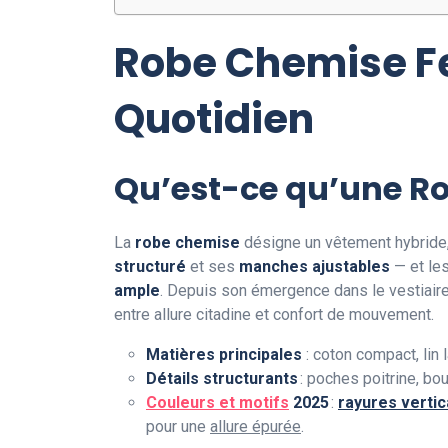
Robe Chemise Fe
Quotidien
Qu’est-ce qu’une R
La
robe chemise
désigne un vêtement hybride
structuré
et ses
manches ajustables
— et les
ample
. Depuis son émergence dans le vestiaire
entre allure citadine et confort de mouvement.
Matières principales
: coton compact, lin 
Détails structurants
: poches poitrine, bo
Couleurs et motifs
2025
:
rayures vertic
pour une
allure épurée
.