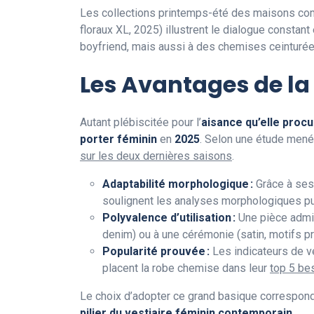
Les collections printemps-été des maisons 
floraux XL, 2025) illustrent le dialogue constant
boyfriend, mais aussi à des chemises ceinturées
Les Avantages de l
Autant plébiscitée pour l’
aisance qu’elle proc
porter féminin
en
2025
. Selon une étude men
sur les deux dernières saisons
.
Adaptabilité morphologique :
Grâce à ses
soulignent les analyses morphologiques pu
Polyvalence d’utilisation :
Une pièce admis
denim) ou à une cérémonie (satin, motifs pr
Popularité prouvée :
Les indicateurs de 
placent la robe chemise dans leur
top 5 be
Le choix d’adopter ce grand basique correspond a
pilier du vestiaire féminin contemporain
.