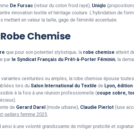
comme
De Fursac
(retour du coton froid rayé),
Uniqlo
(propositions
 entre innovation textile et héritage couture. L’hybridation de fo
 mettant en valeur la taille, gage de féminité accentuée.
a Robe Chemise
ure
que pour son potentiel stylistique, la
robe chemise
atteint 
ée par
le Syndicat Français du Prêt-à-Porter Féminin
, la dem
 variantes ceinturées ou amples, la robe chemise épouse toutes l
bliées lors du
Salon International du Textile
de
Lyon, édition
sible à la fois à une réunion professionnelle (
coupe sobre, ton
écieux).
vente de
Gerard Darel
(mode urbaine),
Claudie Pierlot
(luxe acc
st-sellers femme 2025
.
insi à une volonté grandissante de mitiger praticité et signature