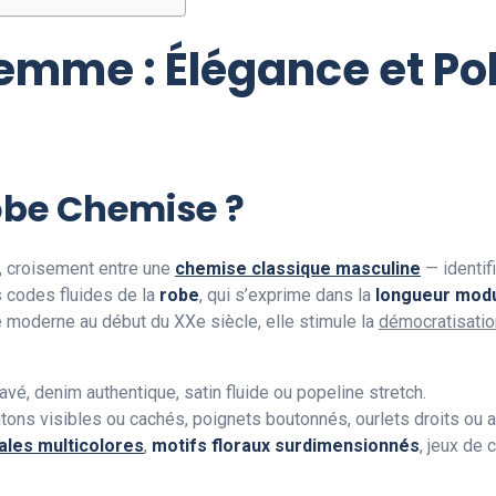
mme : Élégance et Po
obe Chemise ?
, croisement entre une
chemise classique masculine
— identif
 codes fluides de la
robe
, qui s’exprime dans la
longueur modu
 moderne au début du XXe siècle, elle stimule la
démocratisatio
lavé, denim authentique, satin fluide ou popeline stretch.
utons visibles ou cachés, poignets boutonnés, ourlets droits ou a
ales multicolores
,
motifs floraux surdimensionnés
, jeux de