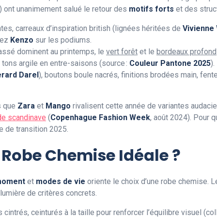
) ont unanimement salué le retour des
motifs forts
et des struc
es, carreaux d’inspiration british (lignées héritées de
Vivienne
hez
Kenzo
sur les podiums.
cassé dominent au printemps, le
vert forêt
et le
bordeaux profond
tons argile en entre-saisons (source :
Couleur Pantone 2025
).
rard Darel
), boutons boule nacrés, finitions brodées main, fen
s que
Zara
et
Mango
rivalisent cette année de variantes audac
e scandinave
(
Copenhague Fashion Week
, août 2024). Pour q
 de transition 2025.
 Robe Chemise Idéale ?
moment
et
modes de vie
oriente le choix d’une robe chemise. 
a lumière de critères concrets.
 cintrés, ceinturés à la taille pour renforcer l’équilibre visuel (co