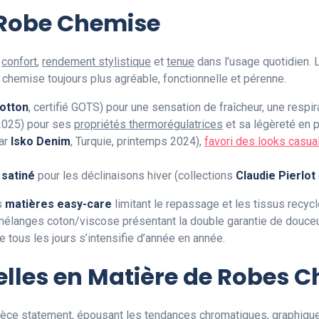
 Robe Chemise
s
confort
,
rendement stylistique
et
tenue
dans l’usage quotidien.
 chemise toujours plus agréable, fonctionnelle et pérenne.
otton
, certifié GOTS) pour une sensation de fraîcheur, une respi
 2025) pour ses
propriétés thermorégulatrices
et sa légèreté en p
ar
Isko Denim
, Turquie, printemps 2024),
favori des looks casua
 satiné
pour les déclinaisons hiver (collections
Claudie Pierlot
s
matières easy-care
limitant le repassage et les tissus recyc
élanges coton/viscose présentant la double garantie de douceur
e tous les jours s’intensifie d’année en année.
lles en Matière de Robes 
ièce statement, épousant les tendances chromatiques, graphique