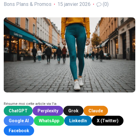
Bons Plans & Promos
15 janvier 2026
(0)
Résume moi cette article via l'ia
ChatGPT
Perplexity
Grok
Claude
Google AI
WhatsApp
LinkedIn
X (Twitter)
Facebook