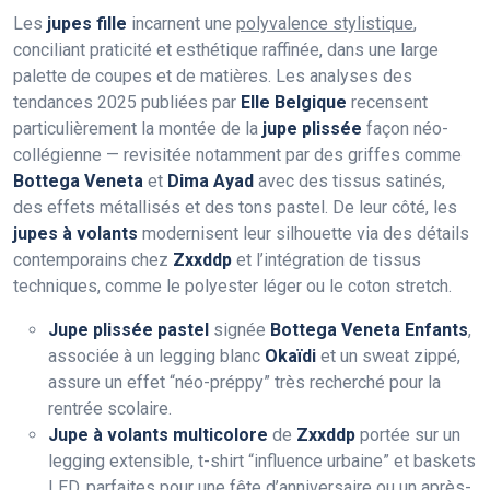
Les
jupes fille
incarnent une
polyvalence stylistique
,
conciliant praticité et esthétique raffinée, dans une large
palette de coupes et de matières. Les analyses des
tendances 2025 publiées par
Elle Belgique
recensent
particulièrement la montée de la
jupe plissée
façon néo-
collégienne — revisitée notamment par des griffes comme
Bottega Veneta
et
Dima Ayad
avec des tissus satinés,
des effets métallisés et des tons pastel. De leur côté, les
jupes à volants
modernisent leur silhouette via des détails
contemporains chez
Zxxddp
et l’intégration de tissus
techniques, comme le polyester léger ou le coton stretch.
Jupe plissée pastel
signée
Bottega Veneta Enfants
,
associée à un legging blanc
Okaïdi
et un sweat zippé,
assure un effet “néo-préppy” très recherché pour la
rentrée scolaire.
Jupe à volants multicolore
de
Zxxddp
portée sur un
legging extensible, t-shirt “influence urbaine” et baskets
LED, parfaites pour une fête d’anniversaire ou un après-