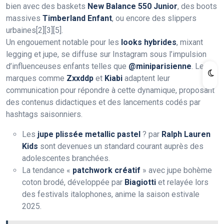
bien avec des baskets
New Balance 550 Junior
, des boots
massives
Timberland Enfant
, ou encore des slippers
urbaines[2][3][5].
Un engouement notable pour les
looks hybrides
, mixant
legging et jupe, se diffuse sur Instagram sous l’impulsion
d’influenceuses enfants telles que
@miniparisienne
. Les
marques comme
Zxxddp
et
Kiabi
adaptent leur
communication pour répondre à cette dynamique, proposant
des contenus didactiques et des lancements codés par
hashtags saisonniers.
Les
jupe plissée metallic pastel
? par
Ralph Lauren
Kids
sont devenues un standard courant auprès des
adolescentes branchées.
La tendance «
patchwork créatif
» avec jupe bohème
coton brodé, développée par
Biagiotti
et relayée lors
des festivals italophones, anime la saison estivale
2025.