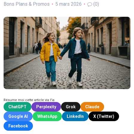
Bons Plans & Promos
5 mars 2026
(0)
Résume moi cette article via l'ia
ChatGPT
Perplexity
Grok
Claude
Google AI
WhatsApp
LinkedIn
X (Twitter)
Facebook