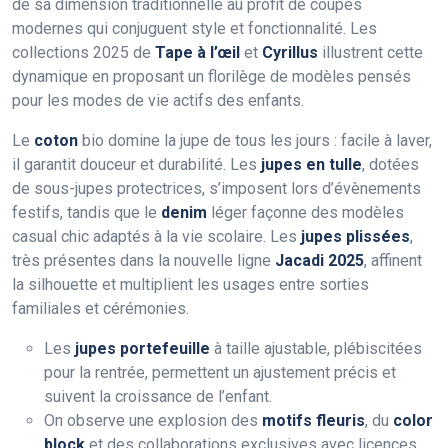
de sa dimension traditionnelle au profit de coupes
modernes qui conjuguent style et fonctionnalité. Les
collections 2025 de
Tape à l’œil
et
Cyrillus
illustrent cette
dynamique en proposant un florilège de modèles pensés
pour les modes de vie actifs des enfants.
Le
coton
bio domine la jupe de tous les jours : facile à laver,
il garantit douceur et durabilité. Les
jupes en tulle
, dotées
de sous-jupes protectrices, s’imposent lors d’évènements
festifs, tandis que le
denim
léger façonne des modèles
casual chic adaptés à la vie scolaire. Les
jupes plissées
,
très présentes dans la nouvelle ligne
Jacadi 2025
, affinent
la silhouette et multiplient les usages entre sorties
familiales et cérémonies.
Les
jupes portefeuille
à taille ajustable, plébiscitées
pour la rentrée, permettent un ajustement précis et
suivent la croissance de l’enfant.
On observe une explosion des
motifs fleuris
, du
color
block
et des collaborations exclusives avec licences