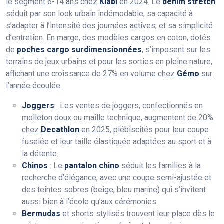
le segment 6-14 ans chez
Kiabi
en 2024
. Le
denim stretch
séduit par son look urbain indémodable, sa capacité à
s’adapter à l’intensité des journées actives, et sa simplicité
d’entretien. En marge, des modèles cargos en coton, dotés
de
poches cargo surdimensionnées
, s’imposent sur les
terrains de jeux urbains et pour les sorties en pleine nature,
affichant une croissance de
27% en volume chez
Gémo
sur
l’année écoulée
.
Joggers
: Les ventes de joggers, confectionnés en
molleton doux ou maille technique, augmentent de
20%
chez
Decathlon
en 2025
, plébiscités pour leur coupe
fuselée et leur taille élastiquée adaptées au sport et à
la détente.
Chinos
: Le
pantalon chino
séduit les familles à la
recherche d’élégance, avec une coupe semi-ajustée et
des teintes sobres (beige, bleu marine) qui s’invitent
aussi bien à l’école qu’aux cérémonies.
Bermudas
et shorts stylisés trouvent leur place dès le