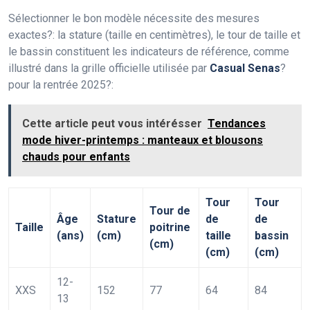
Sélectionner le bon modèle nécessite des mesures
exactes?: la stature (taille en centimètres), le tour de taille et
le bassin constituent les indicateurs de référence, comme
illustré dans la grille officielle utilisée par
Casual Senas
?
pour la rentrée 2025?:
Cette article peut vous intérésser
Tendances
mode hiver-printemps : manteaux et blousons
chauds pour enfants
Tour
Tour
Tour de
Âge
Stature
de
de
Taille
poitrine
(ans)
(cm)
taille
bassin
(cm)
(cm)
(cm)
12-
XXS
152
77
64
84
13