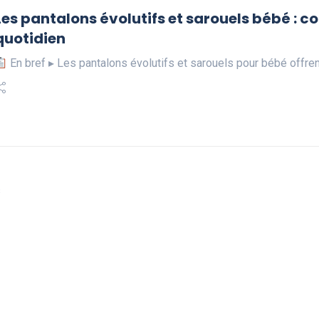
Les pantalons évolutifs et sarouels bébé : c
quotidien
En bref ▸ Les pantalons évolutifs et sarouels pour bébé offre
s