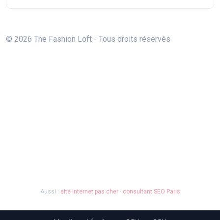
© 2026 The Fashion Loft - Tous droits réservés
Aussi :
site internet pas cher
·
consultant SEO Paris