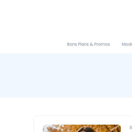
Bons Plans & Promos
Mod
B