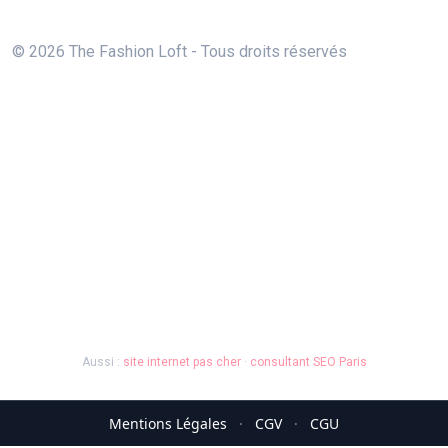
© 2026 The Fashion Loft - Tous droits réservés
Aussi :
site internet pas cher
·
consultant SEO Paris
Mentions Légales
·
CGV
·
CGU