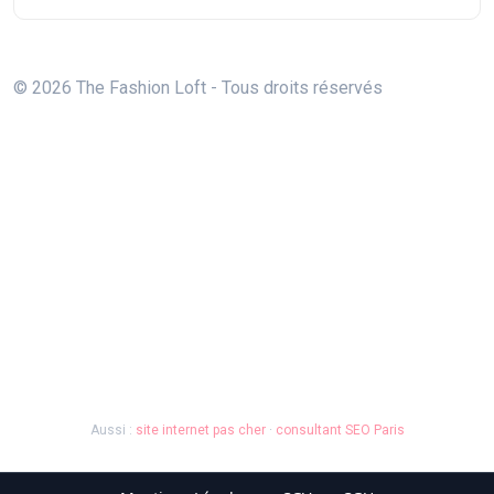
© 2026 The Fashion Loft - Tous droits réservés
Aussi :
site internet pas cher
·
consultant SEO Paris