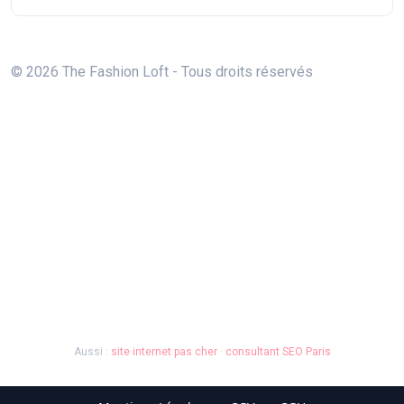
© 2026 The Fashion Loft - Tous droits réservés
Aussi :
site internet pas cher
·
consultant SEO Paris