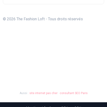
© 2026 The Fashion Loft - Tous droits réservés
Aussi :
site internet pas cher
·
consultant SEO Paris