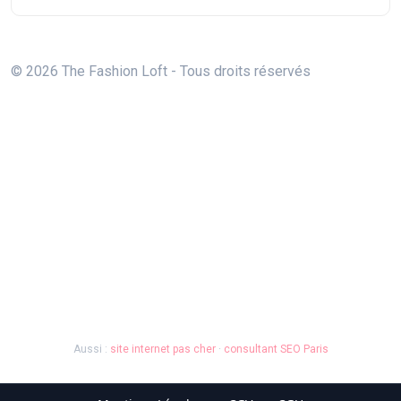
© 2026 The Fashion Loft - Tous droits réservés
Aussi :
site internet pas cher
·
consultant SEO Paris