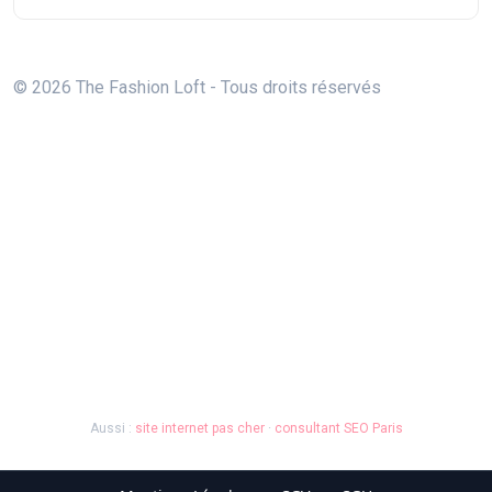
© 2026 The Fashion Loft - Tous droits réservés
Aussi :
site internet pas cher
·
consultant SEO Paris