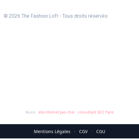
© 2026 The Fashion Loft - Tous droits réservés
Aussi :
site internet pas cher
·
consultant SEO Paris
Mentions Légales
·
CGV
·
CGU