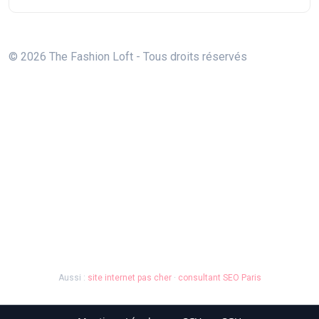
© 2026 The Fashion Loft - Tous droits réservés
Aussi :
site internet pas cher
·
consultant SEO Paris