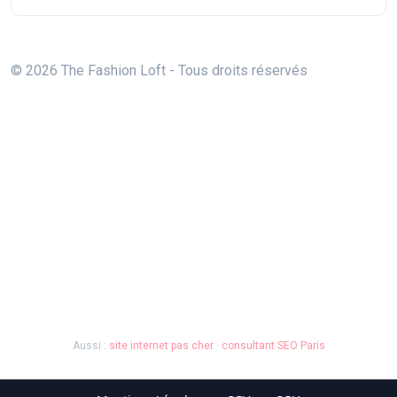
© 2026 The Fashion Loft - Tous droits réservés
Aussi :
site internet pas cher
·
consultant SEO Paris