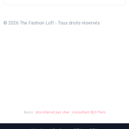
© 2026 The Fashion Loft - Tous droits réservés
Aussi :
site internet pas cher
·
consultant SEO Paris