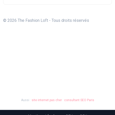
© 2026 The Fashion Loft - Tous droits réservés
Aussi :
site internet pas cher
·
consultant SEO Paris