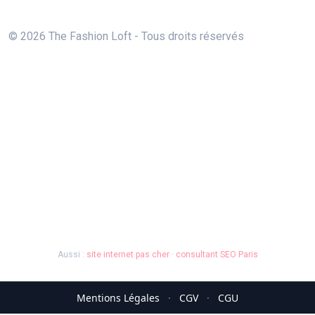
© 2026 The Fashion Loft - Tous droits réservés
Aussi :
site internet pas cher
·
consultant SEO Paris
Mentions Légales
·
CGV
·
CGU