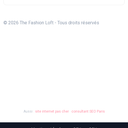
© 2026 The Fashion Loft - Tous droits réservés
Aussi :
site internet pas cher
·
consultant SEO Paris