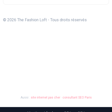
© 2026 The Fashion Loft - Tous droits réservés
Aussi :
site internet pas cher
·
consultant SEO Paris