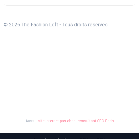
© 2026 The Fashion Loft - Tous droits réservés
Aussi :
site internet pas cher
·
consultant SEO Paris