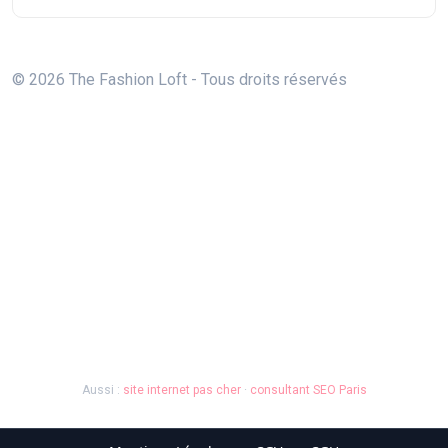
© 2026 The Fashion Loft - Tous droits réservés
Aussi :
site internet pas cher
·
consultant SEO Paris