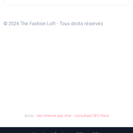
© 2026 The Fashion Loft - Tous droits réservés
Aussi :
site internet pas cher
·
consultant SEO Paris