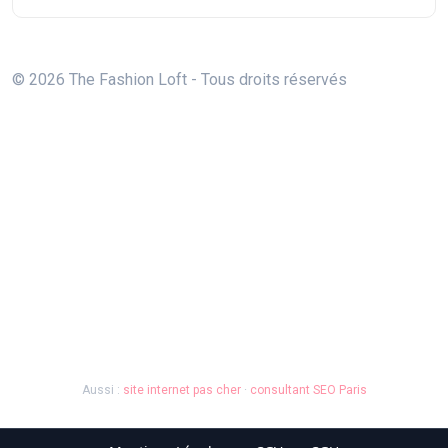
© 2026 The Fashion Loft - Tous droits réservés
Aussi :
site internet pas cher
·
consultant SEO Paris