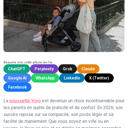
Résume moi cette article via l'ia
ChatGPT
Perplexity
Grok
Claude
Google AI
WhatsApp
LinkedIn
X (Twitter)
Facebook
La
poussette Yoyo
est devenue un choix incontournable pour
les parents en quête de praticité et de confort. En 2026, son
succès repose sur sa compacité, son poids léger et sa
facilité de maniement. Que vous soyez en ville ou en