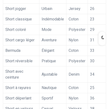
Short jogger
Urbain
Jersey
26
Short classique
Indémodable
Coton
23
Short coloré
Mode
Polyester
29
Short cargo léger
Aventure
Nylon
31
Bermuda
Élégant
Coton
33
Short réversible
Pratique
Polyester
30
Short avec
Ajustable
Denim
34
ceinture
Short à rayures
Nautique
Coton
25
Short déperlant
Sportif
Nylon
36
Short en velours
Casual
Velours
38