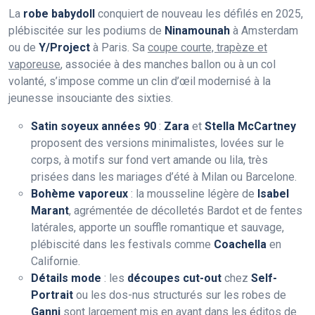
La
robe babydoll
conquiert de nouveau les défilés en 2025,
plébiscitée sur les podiums de
Ninamounah
à Amsterdam
ou de
Y/Project
à Paris. Sa
coupe courte, trapèze et
vaporeuse
, associée à des manches ballon ou à un col
volanté, s’impose comme un clin d’œil modernisé à la
jeunesse insouciante des sixties.
Satin soyeux années 90
:
Zara
et
Stella McCartney
proposent des versions minimalistes, lovées sur le
corps, à motifs sur fond vert amande ou lila, très
prisées dans les mariages d’été à Milan ou Barcelone.
Bohème vaporeux
: la mousseline légère de
Isabel
Marant
, agrémentée de décolletés Bardot et de fentes
latérales, apporte un souffle romantique et sauvage,
plébiscité dans les festivals comme
Coachella
en
Californie.
Détails mode
: les
découpes cut-out
chez
Self-
Portrait
ou les dos-nus structurés sur les robes de
Ganni
sont largement mis en avant dans les éditos de