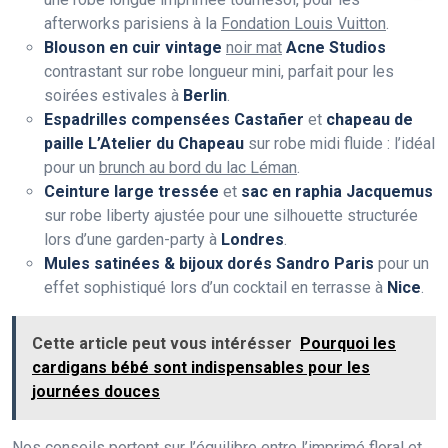
afterworks parisiens à la
Fondation Louis Vuitton
.
Blouson en cuir vintage
noir mat
Acne Studios
contrastant sur robe longueur mini, parfait pour les
soirées estivales à
Berlin
.
Espadrilles compensées
Castañer
et
chapeau de
paille L’Atelier du Chapeau
sur robe midi fluide : l’idéal
pour un
brunch au bord du lac Léman
.
Ceinture large tressée
et
sac en raphia Jacquemus
sur robe liberty ajustée pour une silhouette structurée
lors d’une garden-party à
Londres
.
Mules satinées & bijoux dorés
Sandro Paris
pour un
effet sophistiqué lors d’un cocktail en terrasse à
Nice
.
Cette article peut vous intérésser
Pourquoi les
cardigans bébé sont indispensables pour les
journées douces
Nos conseils portent sur l’équilibre entre l’imprimé floral et