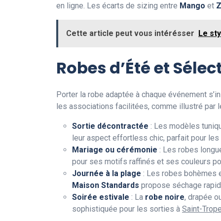
en ligne. Les écarts de sizing entre
Mango
et
Z
Cette article peut vous intérésser
Le st
Robes d’Été et Sélec
Porter la robe adaptée à chaque événement s’ins
les associations facilitées, comme illustré pa
Sortie décontractée
: Les modèles tuniq
leur aspect effortless chic, parfait pour l
Mariage ou cérémonie
: Les robes longu
pour ses motifs raffinés et ses couleurs 
Journée à la plage
: Les robes bohèmes en
Maison Standards
propose séchage rapide
Soirée estivale
: La
robe noire
, drapée o
sophistiquée pour les sorties à
Saint-Trop