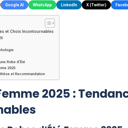
Google AI
WhatsApp
LinkedIn
X (Twitter)
Faceb
es et Choix Incontournables
25
phologie
une Robe d’Été
emme 2025
Synthèse et Recommandation
 Femme 2025 : Tendance
nables