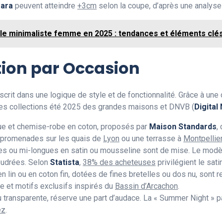
ara
peuvent atteindre
+3cm
selon la coupe, d’après une analyse
yle minimaliste femme en 2025 : tendances et éléments clé
tion par Occasion
crit dans une logique de style et de fonctionnalité. Grâce à une
r les collections été 2025 des grandes maisons et DNVB (
Digital
ue et chemise-robe en coton, proposés par
Maison Standards
,
es promenades sur les quais de
Lyon
ou une terrasse à
Montpellie
es ou mi-longues en satin ou mousseline sont de mise. Le mod
poudrées. Selon
Statista
,
38% des acheteuses
privilégient le sat
 lin ou en coton fin, dotées de fines bretelles ou dos nu, sont
 et motifs exclusifs inspirés du
Bassin d’Arcachon
.
u transparente, réserve une part d’audace. La « Summer Night » 
ez
.