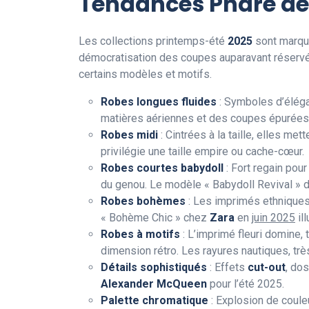
Tendances Phare de
Les collections printemps-été
2025
sont marqué
démocratisation des coupes auparavant réservé
certains modèles et motifs.
Robes longues fluides
: Symboles d’éléga
matières aériennes et des coupes épurées
Robes midi
: Cintrées à la taille, elles me
privilégie une taille empire ou cache-cœur.
Robes courtes babydoll
: Fort regain pour
du genou. Le modèle « Babydoll Revival » 
Robes bohèmes
: Les imprimés ethniques 
« Bohème Chic » chez
Zara
en
juin 2025
ill
Robes à motifs
: L’imprimé fleuri domine, 
dimension rétro. Les rayures nautiques, trè
Détails sophistiqués
: Effets
cut-out
, do
Alexander McQueen
pour l’été 2025.
Palette chromatique
: Explosion de coule