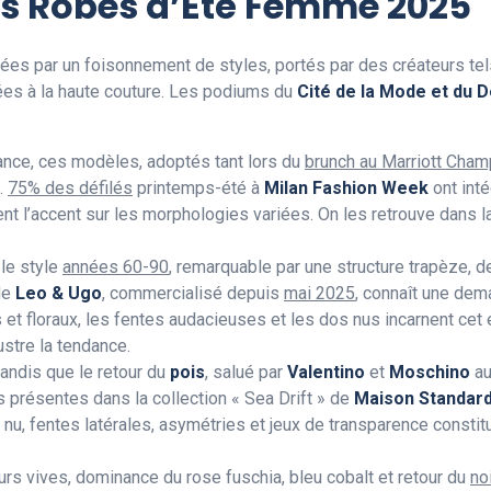
s Robes d’Été Femme 2025
es par un foisonnement de styles, portés par des créateurs te
es à la haute couture. Les podiums du
Cité de la Mode et du 
nce, ces modèles, adoptés tant lors du
brunch au Marriott Cha
.
75% des défilés
printemps-été à
Milan Fashion Week
ont inté
ttent l’accent sur les morphologies variées. On les retrouve dans l
 le style
années 60-90
, remarquable par une structure trapèze, 
de
Leo & Ugo
, commercialisé depuis
mai 2025
, connaît une dema
et floraux, les fentes audacieuses et les dos nus incarnent cet e
ustre la tendance.
tandis que le retour du
pois
, salué par
Valentino
et
Moschino
a
s présentes dans la collection « Sea Drift » de
Maison Standar
s nu, fentes latérales, asymétries et jeux de transparence const
urs vives, dominance du rose fuschia, bleu cobalt et retour du
no