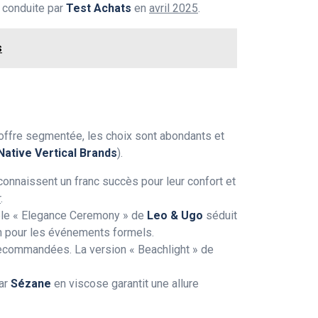
 conduite par
Test Achats
en
avril 2025
.
s
 offre segmentée, les choix sont abondants et
 Native Vertical Brands
).
 connaissent un franc succès pour leur confort et
r
.
èle « Elegance Ceremony » de
Leo & Ugo
séduit
in pour les événements formels.
 recommandées. La version « Beachlight » de
par
Sézane
en viscose garantit une allure