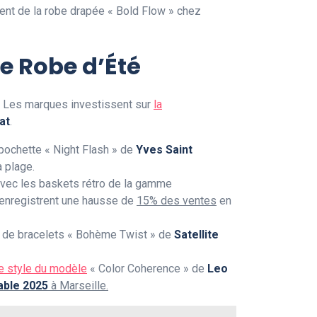
cement de la robe drapée « Bold Flow » chez
e Robe d’Été
. Les marques investissent sur
la
at
.
 pochette « Night Flash » de
Yves Saint
a plage.
t avec les baskets rétro de la gamme
enregistrent une hausse de
15% des ventes
en
n de bracelets « Bohème Twist » de
Satellite
e style du modèle
« Color Coherence » de
Leo
ble 2025
à
Marseille
.