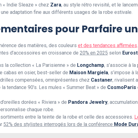
on « Indie Sleaze » chez
Zara
, au style rétro revisité, et le lan
e une adaptation fine aux différents usages de la robe estivale.
entaires pour Parfaire un
cohérence des matières, des couleurs
et des tendances affirmées
entes d’accessoires en croissance de
20% en 2025
selon
Eurost
s la collection « La Parisienne » de
Longchamp
, s’associe à la
le cabas en osier, best-seller de
Maison Margiela
, s’impose à l
padrilles compensées, omniprésentes chez
Castaner
, rivalisen
e la tendance 90’s. Les mules « Summer Beat » de
CosmoParis
 d’oreilles dorées « Riviera » de
Pandora Jewelry
, accumulatio
personnalise chaque robe.
rtiments entre la teinte de la robe et celle des accessoires.
L
ar
52% des stylistes interrogés lors de la conférence
Mode Dura