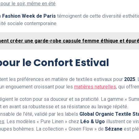
é pour le soir, même en été
.
a
Fashion Week de Paris
témoignent de cette diversité esthétiq
nité sociale contemporaine.
nt créer une garde-robe capsule femme éthique et épur
our le Confort Estival
tent les préférences en matière de textiles estivaux pour
2025
.
 un engouement croissant pour les
matières naturelles
, qui offre
légient le coton pour sa douceur et sa praticité. La gamme « S
 en avant sa robustesse et sa résistance au lavage répété.
sable de l’été, validé par les labels
Global Organic Textile S
es
. Les modèles « Pure Linen » chez
Léo & Ugo
illustrent ce vi
 coupes bohèmes. La collection « Green Flow » de
Sézane
est plé