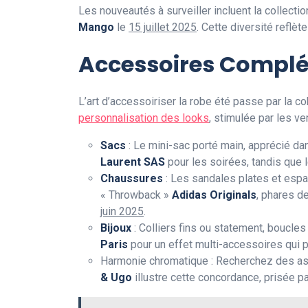
Les nouveautés à surveiller incluent la collecti
Mango
le
15 juillet 2025
. Cette diversité reflèt
Accessoires Complém
L’art d’accessoiriser la robe été passe par la 
personnalisation des looks
, stimulée par les v
Sacs
: Le mini-sac porté main, apprécié dan
Laurent SAS
pour les soirées, tandis que 
Chaussures
: Les sandales plates et es
« Throwback »
Adidas Originals
, phares d
juin 2025
.
Bijoux
: Colliers fins ou statement, boucles
Paris
pour un effet multi-accessoires qui 
Harmonie chromatique : Recherchez des asso
& Ugo
illustre cette concordance, prisée p