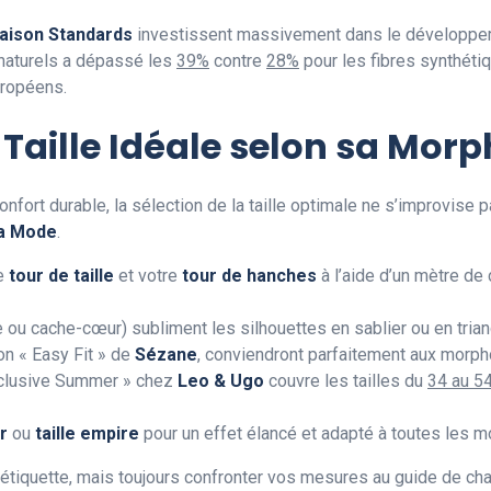
aison Standards
investissent massivement dans le développeme
 naturels a dépassé les
39%
contre
28%
pour les fibres synthéti
uropéens.
Taille Idéale selon sa Morp
onfort durable, la sélection de la taille optimale ne s’improvis
la Mode
.
re
tour de taille
et votre
tour de hanches
à l’aide d’un mètre de 
e ou cache-cœur) subliment les silhouettes en sablier ou en tri
on « Easy Fit » de
Sézane
, conviendront parfaitement aux morph
Inclusive Summer » chez
Leo & Ugo
couvre les tailles du
34 au 5
r
ou
taille empire
pour un effet élancé et adapté à toutes les m
 l’étiquette, mais toujours confronter vos mesures au guide de 