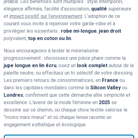
jetable. Les bénéfices sont multiples : style intemporel,
élégance affirmée, facilité d’association,
qualité
supérieure
et
impact positif sur l’environnement
. L’adoption de ce
courant vous invite à repenser votre garde-robe et à
privilégier les essentiels :
robe mi-longue
,
jean droit
polyvalent,
top en coton ou lin
.
Nous encourageons à tester le minimalisme
progressivement : choisissez une pièce phare comme la
jupe longue en lin écru
, osez un
look complet
autour de la
palette neutre, ou effectuez un tri sélectif de votre dressing.
Les premiers retours de consommatrices, en
France
ou
dans les capitales mondiales comme la
Silicon Valley
ou
Londres
, confirment que cette démarche allie simplicité et
excellence. L’avenir de la mode féminine en
2025
se
dessine sur ce chemin, où chaque choix textile valorise le
“moins mais mieux” et où chaque tenue raconte un
engagement esthétique et écologique.