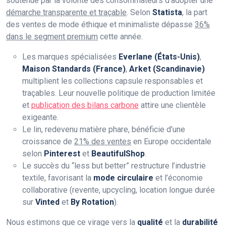
soutenue par la volonté des consommateurs d’adopter une
démarche transparente et traçable
. Selon
Statista
, la part
des ventes de mode éthique et minimaliste dépasse
36%
dans le segment premium
cette année.
Les marques spécialisées
Everlane (États-Unis)
,
Maison Standards (France)
,
Arket (Scandinavie)
multiplient les collections capsule responsables et
traçables. Leur nouvelle politique de production limitée
et
publication des bilans carbone
attire une clientèle
exigeante.
Le lin, redevenu matière phare, bénéficie d’une
croissance de
21% des ventes
en Europe occidentale
selon
Pinterest
et
BeautifulShop
.
Le succès du “less but better” restructure l’industrie
textile, favorisant la
mode circulaire
et l’économie
collaborative (revente, upcycling, location longue durée
sur
Vinted
et
By Rotation
).
Nous estimons que ce virage vers la
qualité
et la
durabilité