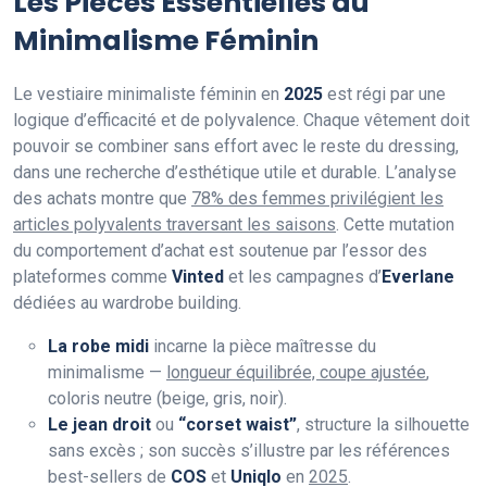
Les Pièces Essentielles du
Minimalisme Féminin
Le vestiaire minimaliste féminin en
2025
est régi par une
logique d’efficacité et de polyvalence. Chaque vêtement doit
pouvoir se combiner sans effort avec le reste du dressing,
dans une recherche d’esthétique utile et durable. L’analyse
des achats montre que
78% des femmes privilégient les
articles polyvalents traversant les saisons
. Cette mutation
du comportement d’achat est soutenue par l’essor des
plateformes comme
Vinted
et les campagnes d’
Everlane
dédiées au wardrobe building.
La robe midi
incarne la pièce maîtresse du
minimalisme —
longueur équilibrée, coupe ajustée
,
coloris neutre (beige, gris, noir).
Le jean droit
ou
“corset waist”
, structure la silhouette
sans excès ; son succès s’illustre par les références
best-sellers de
COS
et
Uniqlo
en
2025
.