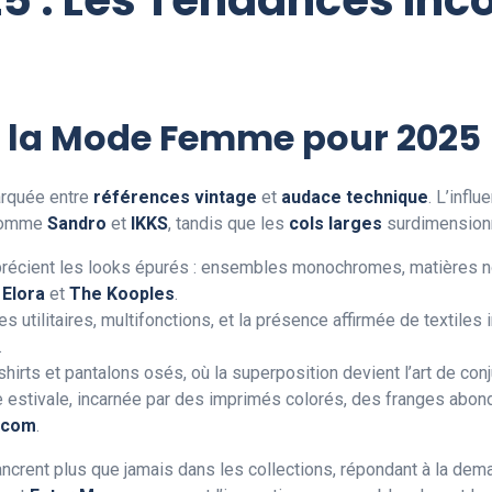
 la Mode Femme pour 2025
rquée entre
références vintage
et
audace technique
. L’infl
 comme
Sandro
et
IKKS
, tandis que les
cols larges
surdimensionn
précient les looks épurés : ensembles monochromes, matières no
e
Elora
et
The Kooples
.
 utilitaires, multifonctions, et la présence affirmée de textiles 
.
hirts et pantalons osés, où la superposition devient l’art de conj
estivale, incarnée par des imprimés colorés, des franges abond
.com
.
ncrent plus que jamais dans les collections, répondant à la d