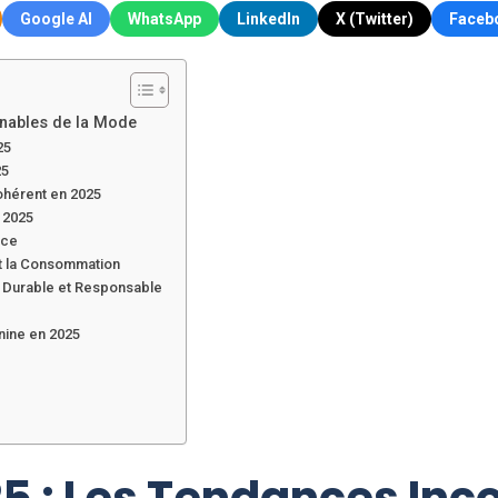
Google AI
WhatsApp
LinkedIn
X (Twitter)
Faceb
nables de la Mode
25
25
ohérent en 2025
e 2025
nce
et la Consommation
 Durable et Responsable
nine en 2025
 : Les Tendances Inc