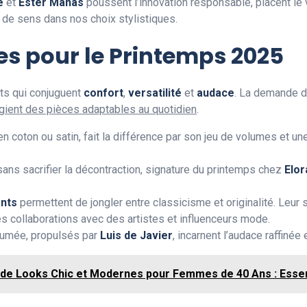
e
et
Ester Manas
poussent l’innovation responsable, placent le
 de sens dans nos choix stylistiques.
les pour le Printemps 2025
ts qui conjuguent
confort
,
versatilité
et
audace
. La demande de
ient des pièces adaptables au quotidien
.
e, en coton ou satin, fait la différence par son jeu de volumes et 
 sans sacrifier la décontraction, signature du printemps chez
Elor
ants
permettent de jongler entre classicisme et originalité. Leu
es collaborations avec des artistes et influenceurs mode.
ssumée, propulsés par
Luis de Javier
, incarnent l’audace raffinée
 de Looks Chic et Modernes pour Femmes de 40 Ans : Essen