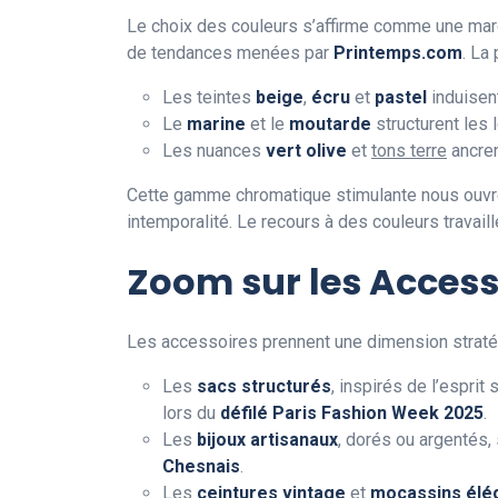
Le choix des couleurs s’affirme comme une mar
de tendances menées par
Printemps.com
. La
Les teintes
beige
,
écru
et
pastel
induisen
Le
marine
et le
moutarde
structurent les 
Les nuances
vert olive
et
tons terre
ancren
Cette gamme chromatique stimulante nous ouvre 
intemporalité. Le recours à des couleurs travail
Zoom sur les Accesso
Les accessoires prennent une dimension stratégi
Les
sacs structurés
, inspirés de l’espri
lors du
défilé Paris Fashion Week 2025
.
Les
bijoux artisanaux
, dorés ou argentés, 
Chesnais
.
Les
ceintures vintage
et
mocassins élé