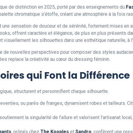
que de distinction en 2025, porté par des enseignements du
Fas
 palette chromatique s’étoffe, créant une atmosphère à la fois ras
t une sensation de douceur et de sérénité, fortement mises en a
looks, offrent caractère et élégance, de plus en plus présents dan
t visuellement les silhouettes dans une esthétique naturelle, à 
de nouvelles perspectives pour composer des styles audacieux e
lées replace la créativité au cœur du dressing féminin.
ires qui Font la Différence
que, structurent et personnifient chaque silhouette.
t seventies, ou parés de franges, dynamisent robes et tailleurs. C
soutiennent la singularité de l’allure et valorisent l’artisanat loc
gants
, prônés chez
The Kooples
et
Sandro
, confèrent une pre