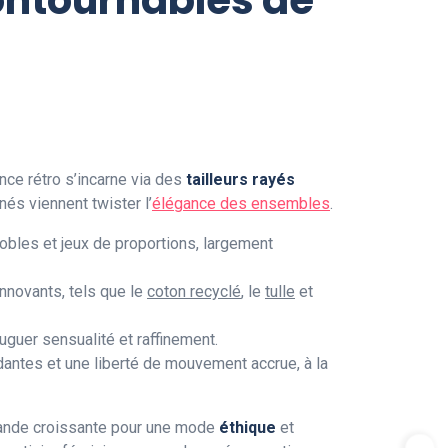
uence rétro s’incarne via des
tailleurs rayés
és viennent twister l’
élégance des ensembles
.
bles et jeux de proportions, largement
innovants, tels que le
coton recyclé
, le
tulle
et
uguer sensualité et raffinement.
antes et une liberté de mouvement accrue, à la
emande croissante pour une mode
éthique
et