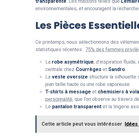
transparente
. Les maisons telles que
Lemair
environnementales, et encouragent la recherche
Les Pièces Essentiel
Ce printemps, nous sélectionnons des vêtemen
statistiques récentes :
75% des femmes privilég
La
robe asymétrique
, d’inspiration fluid
centrale chez
Courrèges
et
Sandro
.
La
veste oversize
structure la silhouette
jean taille haute ou une robe vaporeuse.
T-shirts à message
et
chemisiers à vol
personnalité
, que l’on observe au travers d
Le
pantalon transparent
et la lingerie a
Cette article peut vous intérésser
Idées