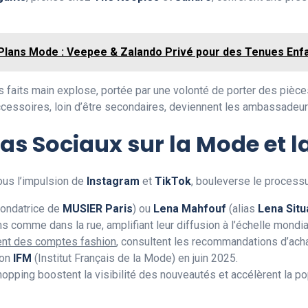
Plans Mode : Veepee & Zalando Privé pour des Tenues Enfan
aits main explose, portée par une volonté de porter des pièces 
ssoires, loin d’être secondaires, deviennent les ambassadeurs
ias Sociaux sur la Mode et
ous l’impulsion de
Instagram
et
TikTok
, bouleverse le process
fondatrice de
MUSIER Paris
) ou
Lena Mahfouf
(alias
Lena Situ
 comme dans la rue, amplifiant leur diffusion à l’échelle mondia
nt des comptes fashion
, consultent les recommandations d’achat
lon
IFM
(Institut Français de la Mode) en juin 2025.
hopping boostent la visibilité des nouveautés et accélèrent la p