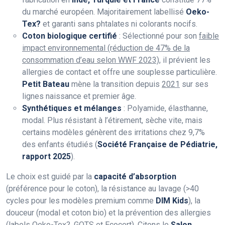
du marché européen. Majoritairement labellisé
Oeko-
Tex?
et garanti sans phtalates ni colorants nocifs.
Coton biologique certifié
: Sélectionné pour son
faible
impact environnemental (réduction de 47% de la
consommation d’eau selon WWF 2023)
, il prévient les
allergies de contact et offre une souplesse particulière.
Petit Bateau
mène la transition depuis
2021
sur ses
lignes naissance et premier âge.
Synthétiques et mélanges
: Polyamide, élasthanne,
modal. Plus résistant à l’étirement, sèche vite, mais
certains modèles génèrent des irritations chez 9,7%
des enfants étudiés (
Société Française de Pédiatrie,
rapport 2025
).
Le choix est guidé par la
capacité d’absorption
(préférence pour le coton), la résistance au lavage (>40
cycles pour les modèles premium comme
DIM Kids
), la
douceur (modal et coton bio) et la prévention des allergies
(labels
Oeko-Tex?, GOTS et Ecocert
). Citons le
Salon