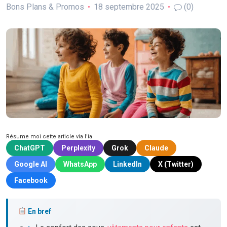
Bons Plans & Promos
18 septembre 2025
(0)
Résume moi cette article via l'ia
ChatGPT
Perplexity
Grok
Claude
Google AI
WhatsApp
LinkedIn
X (Twitter)
Facebook
En bref