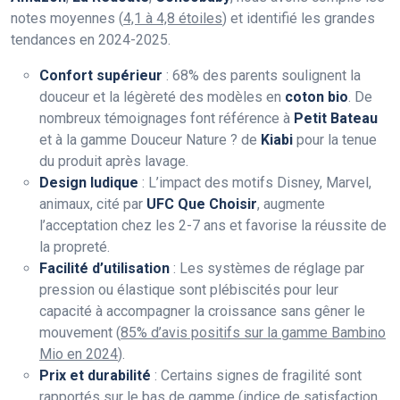
notes moyennes (
4,1 à 4,8 étoiles
) et identifié les grandes
tendances en 2024-2025.
Confort supérieur
: 68% des parents soulignent la
douceur et la légèreté des modèles en
coton bio
. De
nombreux témoignages font référence à
Petit Bateau
et à la gamme Douceur Nature ? de
Kiabi
pour la tenue
du produit après lavage.
Design ludique
: L’impact des motifs Disney, Marvel,
animaux, cité par
UFC Que Choisir
, augmente
l’acceptation chez les 2-7 ans et favorise la réussite de
la propreté.
Facilité d’utilisation
: Les systèmes de réglage par
pression ou élastique sont plébiscités pour leur
capacité à accompagner la croissance sans gêner le
mouvement (
85% d’avis positifs sur la gamme Bambino
Mio en 2024
).
Prix et durabilité
: Certains signes de fragilité sont
rapportés sur le bas de gamme (
indice de satisfaction