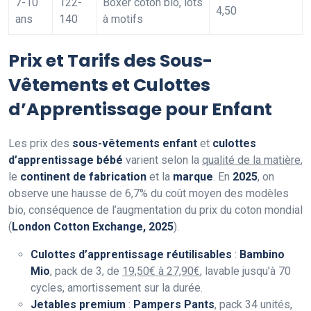
7-10
122-
Boxer coton bio, lots
4,50
ans
140
à motifs
Prix et Tarifs des Sous-
Vêtements et Culottes
d’Apprentissage pour Enfant
Les prix des
sous-vêtements enfant
et
culottes
d’apprentissage bébé
varient selon la
qualité de la matière
,
le
continent de fabrication
et la
marque
. En
2025
, on
observe une hausse de 6,7% du coût moyen des modèles
bio, conséquence de l’augmentation du prix du coton mondial
(
London Cotton Exchange, 2025
).
Culottes d’apprentissage réutilisables
:
Bambino
Mio
, pack de 3, de
19,50€ à 27,90€
, lavable jusqu’à 70
cycles, amortissement sur la durée.
Jetables premium
:
Pampers Pants
, pack 34 unités,