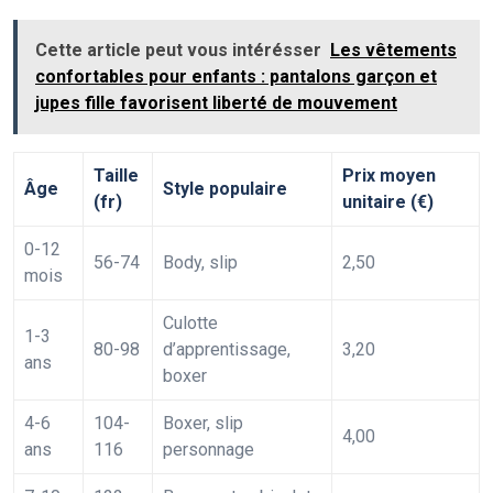
Cette article peut vous intérésser
Les vêtements
confortables pour enfants : pantalons garçon et
jupes fille favorisent liberté de mouvement
Taille
Prix moyen
Âge
Style populaire
(fr)
unitaire (€)
0-12
56-74
Body, slip
2,50
mois
Culotte
1-3
80-98
d’apprentissage,
3,20
ans
boxer
4-6
104-
Boxer, slip
4,00
ans
116
personnage