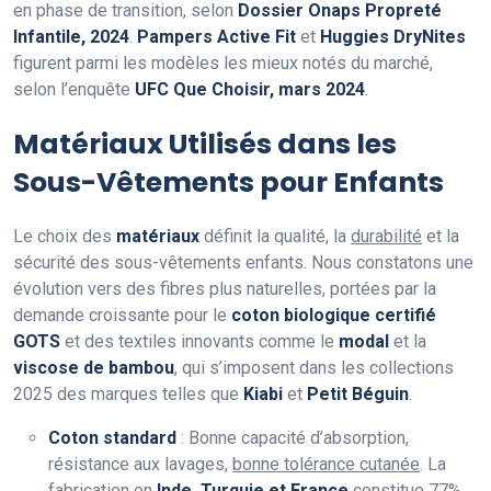
en phase de transition, selon
Dossier Onaps Propreté
Infantile, 2024
.
Pampers Active Fit
et
Huggies DryNites
figurent parmi les modèles les mieux notés du marché,
selon l’enquête
UFC Que Choisir, mars 2024
.
Matériaux Utilisés dans les
Sous-Vêtements pour Enfants
Le choix des
matériaux
définit la qualité, la
durabilité
et la
sécurité des sous-vêtements enfants. Nous constatons une
évolution vers des fibres plus naturelles, portées par la
demande croissante pour le
coton biologique certifié
GOTS
et des textiles innovants comme le
modal
et la
viscose de bambou
, qui s’imposent dans les collections
2025 des marques telles que
Kiabi
et
Petit Béguin
.
Coton standard
: Bonne capacité d’absorption,
résistance aux lavages,
bonne tolérance cutanée
. La
fabrication en
Inde, Turquie et France
constitue 77%