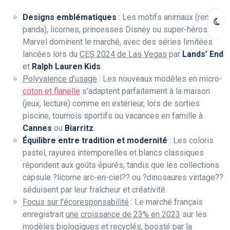
Designs emblématiques
: Les motifs animaux (renard,
panda), licornes, princesses Disney ou super-héros
Marvel dominent le marché, avec des séries limitées
lancées lors du
CES 2024 de Las Vegas
par
Lands’ End
et
Ralph Lauren Kids
.
Polyvalence d’usage
: Les nouveaux modèles en micro-
coton et flanelle
s’adaptent parfaitement à la maison
(jeux, lecture) comme en extérieur, lors de sorties
piscine, tournois sportifs ou vacances en famille à
Cannes
ou
Biarritz
.
Équilibre entre tradition et modernité
: Les coloris
pastel, rayures intemporelles et blancs classiques
répondent aux goûts épurés, tandis que les collections
capsule ?licorne arc-en-ciel?? ou ?dinosaures vintage??
séduisent par leur fraîcheur et créativité.
Focus sur l’écoresponsabilité
: Le marché français
enregistrait
une croissance de 23% en 2023
sur les
modèles biologiques et recyclés, boosté par la