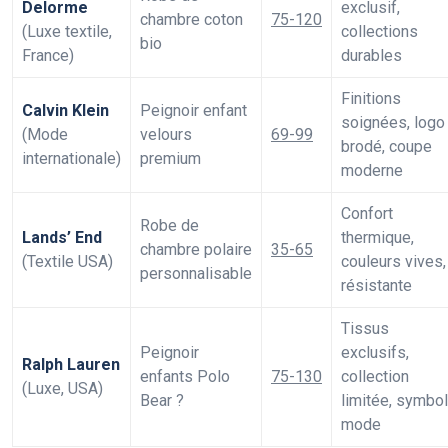
Delorme
exclusif,
chambre coton
75-120
(Luxe textile,
collections
bio
France)
durables
Finitions
Calvin Klein
Peignoir enfant
soignées, logo
(Mode
velours
69-99
brodé, coupe
internationale)
premium
moderne
Confort
Robe de
Lands’ End
thermique,
chambre polaire
35-65
(Textile USA)
couleurs vives,
personnalisable
résistante
Tissus
Peignoir
exclusifs,
Ralph Lauren
enfants Polo
75-130
collection
(Luxe, USA)
Bear ?
limitée, symbo
mode