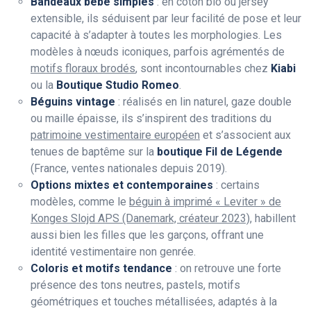
Bandeaux bébé simples
: en coton bio ou jersey
extensible, ils séduisent par leur facilité de pose et leur
capacité à s’adapter à toutes les morphologies. Les
modèles à nœuds iconiques, parfois agrémentés de
motifs floraux brodés
, sont incontournables chez
Kiabi
ou la
Boutique Studio Romeo
.
Béguins vintage
: réalisés en lin naturel, gaze double
ou maille épaisse, ils s’inspirent des traditions du
patrimoine vestimentaire européen
et s’associent aux
tenues de baptême sur la
boutique Fil de Légende
(France, ventes nationales depuis 2019).
Options mixtes et contemporaines
: certains
modèles, comme le
béguin à imprimé « Leviter » de
Konges Slojd APS (Danemark, créateur 2023)
, habillent
aussi bien les filles que les garçons, offrant une
identité vestimentaire non genrée.
Coloris et motifs tendance
: on retrouve une forte
présence des tons neutres, pastels, motifs
géométriques et touches métallisées, adaptés à la