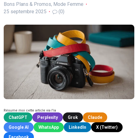
Bons Plans & Promos
,
Mode Femme
25 septembre 2025
(0)
Résume moi cette article via l'ia
ChatGPT
Perplexity
Grok
Claude
Google AI
WhatsApp
LinkedIn
X (Twitter)
Facebook