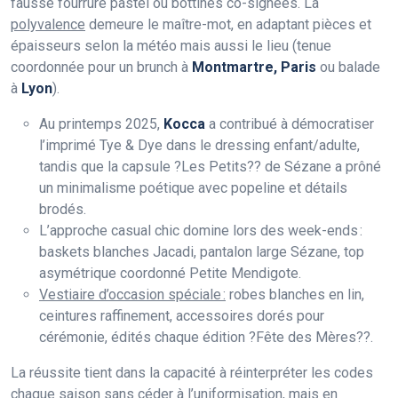
fausse fourrure pastel ou bottines co-signées. La
polyvalence
demeure le maître-mot, en adaptant pièces et
épaisseurs selon la météo mais aussi le lieu (tenue
coordonnée pour un brunch à
Montmartre, Paris
ou balade
à
Lyon
).
Au printemps 2025,
Kocca
a contribué à démocratiser
l’imprimé Tye & Dye dans le dressing enfant/adulte,
tandis que la capsule ?Les Petits?? de Sézane a prôné
un minimalisme poétique avec popeline et détails
brodés.
L’approche casual chic domine lors des week-ends :
baskets blanches Jacadi, pantalon large Sézane, top
asymétrique coordonné Petite Mendigote.
Vestiaire d’occasion spéciale :
robes blanches en lin,
ceintures raffinement, accessoires dorés pour
cérémonie, édités chaque édition ?Fête des Mères??.
La réussite tient dans la capacité à réinterpréter les codes
chaque saison sans céder à l’uniformisation, mais en