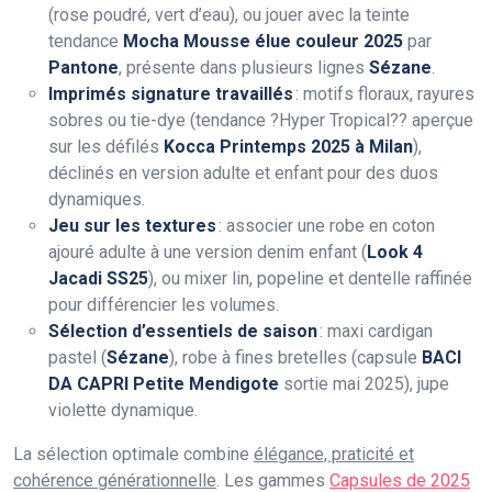
(rose poudré, vert d’eau), ou jouer avec la teinte
tendance
Mocha Mousse élue couleur 2025
par
Pantone
, présente dans plusieurs lignes
Sézane
.
Imprimés signature travaillés
: motifs floraux, rayures
sobres ou tie-dye (tendance ?Hyper Tropical?? aperçue
sur les défilés
Kocca Printemps 2025 à Milan
),
déclinés en version adulte et enfant pour des duos
dynamiques.
Jeu sur les textures
: associer une robe en coton
ajouré adulte à une version denim enfant (
Look 4
Jacadi SS25
), ou mixer lin, popeline et dentelle raffinée
pour différencier les volumes.
Sélection d’essentiels de saison
: maxi cardigan
pastel (
Sézane
), robe à fines bretelles (capsule
BACI
DA CAPRI Petite Mendigote
sortie mai 2025), jupe
violette dynamique.
La sélection optimale combine
élégance, praticité et
cohérence générationnelle
. Les gammes
Capsules de 2025