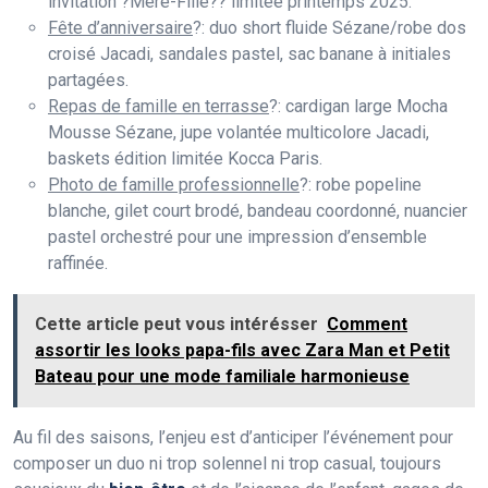
invitation ?Mère-Fille?? limitée printemps 2025.
Fête d’anniversaire
?: duo short fluide Sézane/robe dos
croisé Jacadi, sandales pastel, sac banane à initiales
partagées.
Repas de famille en terrasse
?: cardigan large Mocha
Mousse Sézane, jupe volantée multicolore Jacadi,
baskets édition limitée Kocca Paris.
Photo de famille professionnelle
?: robe popeline
blanche, gilet court brodé, bandeau coordonné, nuancier
pastel orchestré pour une impression d’ensemble
raffinée.
Cette article peut vous intérésser
Comment
assortir les looks papa-fils avec Zara Man et Petit
Bateau pour une mode familiale harmonieuse
Au fil des saisons, l’enjeu est d’anticiper l’événement pour
composer un duo ni trop solennel ni trop casual, toujours