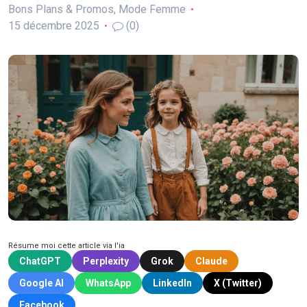
Bons Plans & Promos
,
Mode Femme
15 décembre 2025
(0)
Résume moi cette article via l'ia
ChatGPT
Perplexity
Grok
Claude
Google AI
WhatsApp
LinkedIn
X (Twitter)
Facebook