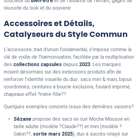
soucieux du
bien-être
et de l’aisance de l’enfant, gages de
réussite du look et du souvenir.
Accessoires et Détails,
Catalyseurs du Style Commun
L’accessoire, trait d’union fondamental, s’impose comme la
clé de voûte de l’harmonisation, facilitée par la multiplication
des
collections capsules
depuis
2023
. Les marques
misent désormais sur des extensions produits afin de
renforcer l’identité visuelle du duo : sacs mini & maxi, bijoux
coordonnés, ceintures à boucle exclusive, foulard imprimé,
chapeaux effet ?mère-fille??.
Quelques exemples concrets issus des dernières saisons?:
Sézane
propose des sacs en cuir Mocha Mousse en
taille adulte (modèle ?Claude??) et mini (modèle ?
Gabin??,
sortie mars 2025
), duo à succès relayé sur