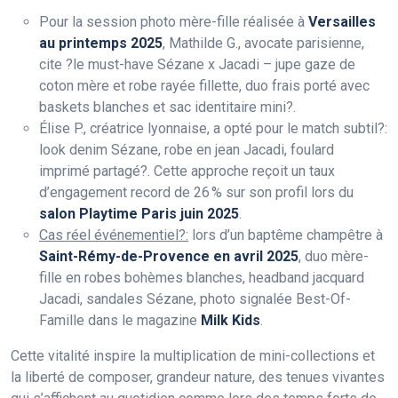
Pour la session photo mère-fille réalisée à
Versailles
au printemps 2025
, Mathilde G., avocate parisienne,
cite ?le must-have Sézane x Jacadi – jupe gaze de
coton mère et robe rayée fillette, duo frais porté avec
baskets blanches et sac identitaire mini?.
Élise P., créatrice lyonnaise, a opté pour le match subtil?:
look denim Sézane, robe en jean Jacadi, foulard
imprimé partagé?. Cette approche reçoit un taux
d’engagement record de 26 % sur son profil lors du
salon Playtime Paris juin 2025
.
Cas réel événementiel?:
lors d’un baptême champêtre à
Saint-Rémy-de-Provence en avril 2025
, duo mère-
fille en robes bohèmes blanches, headband jacquard
Jacadi, sandales Sézane, photo signalée Best-Of-
Famille dans le magazine
Milk Kids
.
Cette vitalité inspire la multiplication de mini-collections et
la liberté de composer, grandeur nature, des tenues vivantes