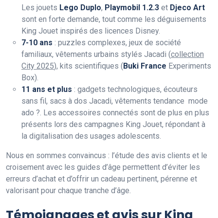
Les jouets
Lego Duplo
,
Playmobil 1.2.3
et
Djeco Art
sont en forte demande, tout comme les déguisements
King Jouet inspirés des licences Disney.
7-10 ans
: puzzles complexes, jeux de société
familiaux, vêtements urbains stylés Jacadi (
collection
City 2025
), kits scientifiques (
Buki France
Experiments
Box).
11 ans et plus
: gadgets technologiques, écouteurs
sans fil, sacs à dos Jacadi, vêtements tendance mode
ado ?. Les accessoires connectés sont de plus en plus
présents lors des campagnes King Jouet, répondant à
la digitalisation des usages adolescents.
Nous en sommes convaincus : l’étude des avis clients et le
croisement avec les guides d’âge permettent d’éviter les
erreurs d’achat et d’offrir un cadeau pertinent, pérenne et
valorisant pour chaque tranche d’âge.
Témoignages et avis sur King