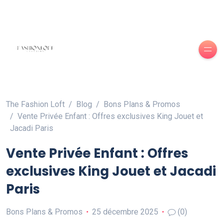
The Fashion Loft
Blog
Bons Plans & Promos
Vente Privée Enfant : Offres exclusives King Jouet et
Jacadi Paris
Vente Privée Enfant : Offres
exclusives King Jouet et Jacadi
Paris
Bons Plans & Promos
25 décembre 2025
(0)