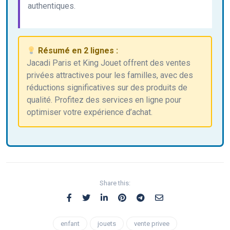
authentiques.
Résumé en 2 lignes :
Jacadi Paris et King Jouet offrent des ventes
privées attractives pour les familles, avec des
réductions significatives sur des produits de
qualité. Profitez des services en ligne pour
optimiser votre expérience d’achat.
Share this:
enfant
jouets
vente privee