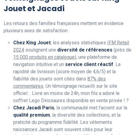
Jouet et Jacadi
Les retours des familles françaises mettent en évidence
plusieurs axes de satisfaction :
Chez King Jouet
, les analyses statistiques
IFM Retail
2024
soulignent une
diversité de références
(près de
15 000 produits en catalogue
), une plateforme de
navigation intuitive et un
service client réactif
. La
rapidité de livraison (score moyen de 4,6/5) et la
fiabilité des jouets sont cités dans
87% des
commentaires
. Un témoignage recueilli sur le site
officiel : Livré en moins de 24h, mon fils a adoré le
coffret Lego Dinosaures disponible en vente privée ! ?
Chez Jacadi Paris
, la communauté met l’accent sur la
qualité premium
, la diversité des collections, et la
praticité du programme fidélité. Les vêtements
naissances Jacadi sont souvent cités pour leur