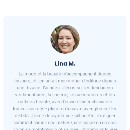
Lina M.
La mode et la beauté m'accompagnent depuis
toujours, et j'en ai fait mon métier d'éditrice depuis
une dizaine d'années. J'écris sur les tendances
vestimentaires, la lingerie, les accessoires et les
routines beauté, avec l'envie d'aider chacune à
trouver son style plutôt qu'à suivre aveuglément les
diktats. J'aime décrypter une silhouette, expliquer
comment choisir une matière, une coupe ou un soin
selon sa morphologie et sa peau, et démêler le vrai