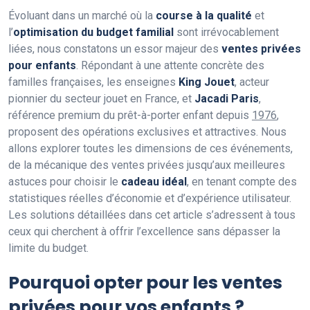
Évoluant dans un marché où la
course à la qualité
et
l’
optimisation du budget familial
sont irrévocablement
liées, nous constatons un essor majeur des
ventes privées
pour enfants
. Répondant à une attente concrète des
familles françaises, les enseignes
King Jouet
, acteur
pionnier du secteur jouet en France, et
Jacadi Paris
,
référence premium du prêt-à-porter enfant depuis
1976
,
proposent des opérations exclusives et attractives. Nous
allons explorer toutes les dimensions de ces événements,
de la mécanique des ventes privées jusqu’aux meilleures
astuces pour choisir le
cadeau idéal
, en tenant compte des
statistiques réelles d’économie et d’expérience utilisateur.
Les solutions détaillées dans cet article s’adressent à tous
ceux qui cherchent à offrir l’excellence sans dépasser la
limite du budget.
Pourquoi opter pour les ventes
privées pour vos enfants ?