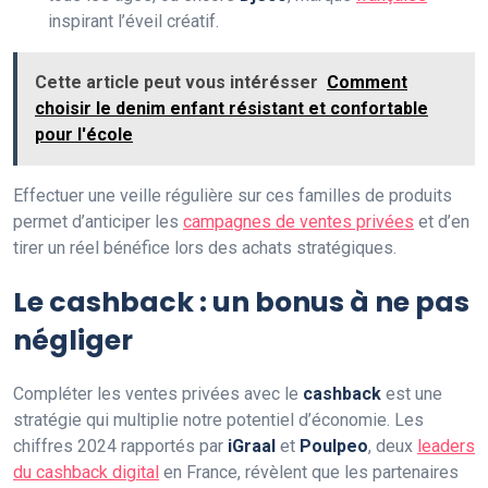
inspirant l’éveil créatif.
Cette article peut vous intérésser
Comment
choisir le denim enfant résistant et confortable
pour l'école
Effectuer une veille régulière sur ces familles de produits
permet d’anticiper les
campagnes de ventes privées
et d’en
tirer un réel bénéfice lors des achats stratégiques.
Le cashback : un bonus à ne pas
négliger
Compléter les ventes privées avec le
cashback
est une
stratégie qui multiplie notre potentiel d’économie. Les
chiffres 2024 rapportés par
iGraal
et
Poulpeo
, deux
leaders
du cashback digital
en France, révèlent que les partenaires