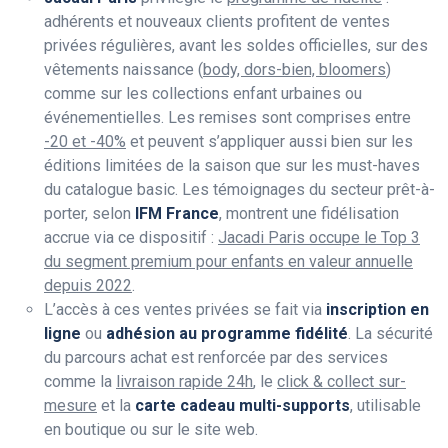
adhérents et nouveaux clients profitent de ventes
privées régulières, avant les soldes officielles, sur des
vêtements naissance (
body, dors-bien, bloomers
)
comme sur les collections enfant urbaines ou
événementielles. Les remises sont comprises entre
-20 et -40%
et peuvent s’appliquer aussi bien sur les
éditions limitées de la saison que sur les must-haves
du catalogue basic. Les témoignages du secteur prêt-à-
porter, selon
IFM France
, montrent une fidélisation
accrue via ce dispositif :
Jacadi Paris occupe le Top 3
du segment premium pour enfants en valeur annuelle
depuis 2022
.
L’accès à ces ventes privées se fait via
inscription en
ligne
ou
adhésion au programme fidélité
. La sécurité
du parcours achat est renforcée par des services
comme la
livraison rapide 24h
, le
click & collect sur-
mesure
et la
carte cadeau multi-supports
, utilisable
en boutique ou sur le site web.