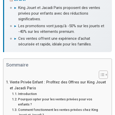
▸
King Jouet et Jacadi Paris proposent des ventes
privées pour enfants avec des réductions
significatives.
▸
Les promotions vont jusqu'à -50% sur les jouets et
-40% sur les vêtements premium.
▸
Ces ventes offrent une expérience d'achat
sécurisée et rapide, idéale pour les familles.
Sommaire
Vente Privée Enfant : Profitez des Offres sur King Jouet
et Jacadi Paris
Introduction
Pourquoi opter pour les ventes privées pour vos
enfants ?
Comment fonctionnent les ventes privées chez King
Jouet et Jacadi ?