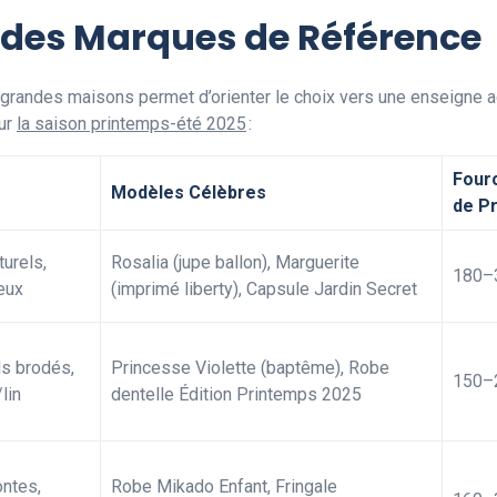
 des Marques de Référence
s grandes maisons permet d’orienter le choix vers une enseigne 
our
la saison printemps-été 2025
:
Four
Modèles Célèbres
de Pr
turels,
Rosalia (jupe ballon), Marguerite
180–
neux
(imprimé liberty), Capsule Jardin Secret
ls brodés,
Princesse Violette (baptême), Robe
150–
lin
dentelle Édition Printemps 2025
ontes,
Robe Mikado Enfant, Fringale