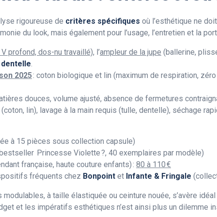
alyse rigoureuse de
critères spécifiques
où l’esthétique ne doit 
monie du look, mais également pour l’usage, l’entretien et la porta
 V profond, dos-nu travaillé)
, l’
ampleur de la jupe
(ballerine, pliss
dentelle
.
ison 2025
: coton biologique et lin (maximum de respiration, zéro i
tières douces, volume ajusté, absence de fermetures contraign
oton, lin), lavage à la main requis (tulle, dentelle), séchage rapid
tée à 15 pièces sous collection capsule)
bestseller Princesse Violette ?, 40 exemplaires par modèle)
ndant française, haute couture enfants) :
80 à 110 €
positifs fréquents chez
Bonpoint
et
Infante & Fringale
(collec
 modulables, à taille élastiquée ou ceinture nouée, s’avère idéa
budget et les impératifs esthétiques n’est ainsi plus un dilemme in