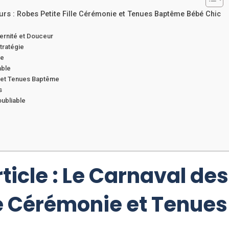
leurs : Robes Petite Fille Cérémonie et Tenues Baptême Bébé Chic
rnité et Douceur
tratégie
ce
mble
s et Tenues Baptême
s
oubliable
rticle : Le Carnaval de
lle Cérémonie et Tenu