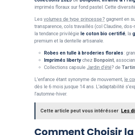
imprimés floraux sur fond pastel. Cette diversit
Les
volumes de type princesse ?
gagnent en sub
transparence, cols travaillés (col Claudine, dos
la tendance privilégie
le coton bio certifié
, la
g
premium et la dentelle artisanale.
Robes en tulle à broderies florales
: gra
Imprimés liberty
chez
Bonpoint
, associan
Collections capsule
Jardin d’été
? de
Tarti
L’enfance étant synonyme de mouvement,
le co
dès le 6 mois jusque 14 ans. L’adaptabilité s’exp
l’automne-hiver.
Cette article peut vous intérésser
Les d
Comment Choisir la R