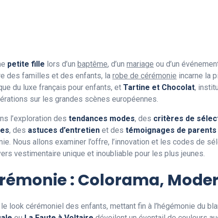
une
petite fille
lors d’un
baptême
, d’un
mariage
ou d’un événement f
e des familles et des enfants, la
robe de cérémonie
incarne la 
que du luxe français pour enfants, et
Tartine et Chocolat
, insti
érations sur les grandes scènes européennes.
ns l’exploration des
tendances modes
, des
critères de sélec
ues
, des
astuces d’entretien
et des
témoignages de parents
e. Nous allons examiner l’offre, l’innovation et les codes de sél
rs vestimentaire unique et inoubliable pour les plus jeunes.
émonie : Colorama, Modern
s le look cérémoniel des enfants, mettant fin à l’hégémonie du bl
gale
ou
La Faute à Voltaire
dévoilent un éventail de
couleurs a