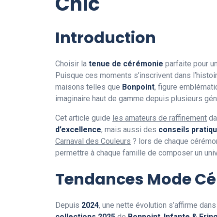
Chic
Introduction
Choisir la
tenue de cérémonie
parfaite pour 
Puisque ces moments s’inscrivent dans l’histoir
maisons telles que
Bonpoint
, figure emblémati
imaginaire haut de gamme depuis plusieurs gén
Cet article guide
les amateurs de raffinement
da
d’excellence
, mais aussi des
conseils pratiq
Carnaval des Couleurs
? lors de chaque cérémoni
permettre à chaque famille de composer un unive
Tendances Mode Cér
Depuis
2024
, une nette évolution s’affirme dan
collections 2025
de
Bonpoint
,
Infante & Frin