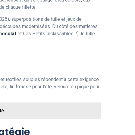
e chaque fillette.
025), superpositions de tulle et jeux de
es découpes modernisées. Du côté des matières,
hocolat
et Les Petits Inclassables ?), le tulle
 et textiles souples répondent à cette exigence
re, lin froissé pour l’été, velours ou piqué pour
té
ratégie