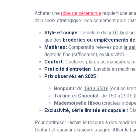
Acheter une
robe de cérémonie
requiert une an
d’un choix stratégique : non seulement pour l’har
Style et coupe :
La nature du
col (Claudine,
que des
broderies ou empiècements de 
Matières :
Comparatifs relevés pour
la sa
dentelle fine (raffinement, exclusivité).
Confort :
Coutures plates ou masquées, ma
Praticité d’entretien :
Lavable en machine (c
Prix observés en 2025 :
Bonpoint
: de
180 à 350 €
(édition limi
Tartine et Chocolat
: de
150 à 290 €
(
Mademoiselle Hibou
(créateur indépe
Exclusivité, série limitée et capsule :
Dis
Pour optimiser l’achat, le recours à des modèles
l’enfant et garantir plusieurs usages. Allier le 