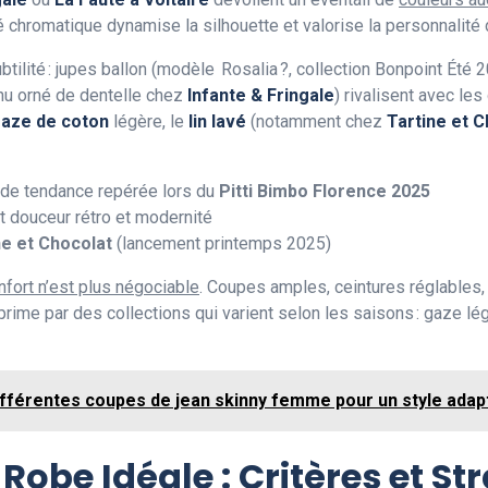
é chromatique dynamise la silhouette et valorise la personnalité d
tilité : jupes ballon (modèle Rosalia ?, collection Bonpoint Été 2
-nu orné de dentelle chez
Infante & Fringale
) rivalisent avec l
aze de coton
légère, le
lin lavé
(notamment chez
Tartine et C
nde tendance repérée lors du
Pitti Bimbo Florence 2025
t douceur rétro et modernité
ne et Chocolat
(lancement printemps 2025)
nfort n’est plus négociable
. Coupes amples, ceintures réglables,
rime par des collections qui varient selon les saisons : gaze légè
ifférentes coupes de jean skinny femme pour un style adap
obe Idéale : Critères et St