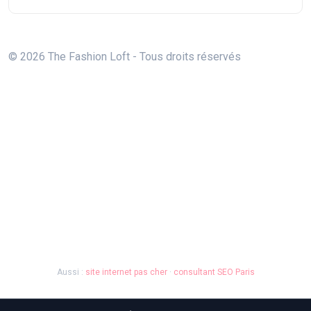
© 2026 The Fashion Loft - Tous droits réservés
Aussi :
site internet pas cher
·
consultant SEO Paris