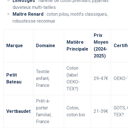
Linvosges
: flanelle de coton premium, pyjamas
duveteux multi-tailles
Maître Renard
: coton pilou, motifs classiques,
robustesse reconnue
Prix
Matière
Moyen
Marque
Domaine
Certif
Principale
(2024-
2025)
Coton
Textile
Petit
(label
enfant,
29-47€
OEKO-
Bateau
OEKO-
France
TEX?)
Prêt-à-
porter
Coton,
GOTS,
Vertbaudet
21-39€
familial,
coton bio
TEX?
France