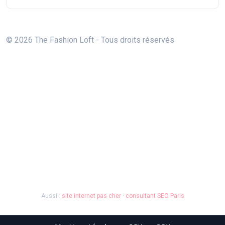
© 2026 The Fashion Loft - Tous droits réservés
Aussi :
site internet pas cher
·
consultant SEO Paris