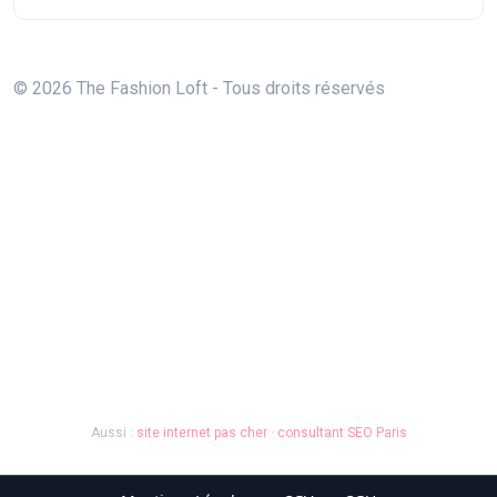
© 2026 The Fashion Loft - Tous droits réservés
Aussi :
site internet pas cher
·
consultant SEO Paris