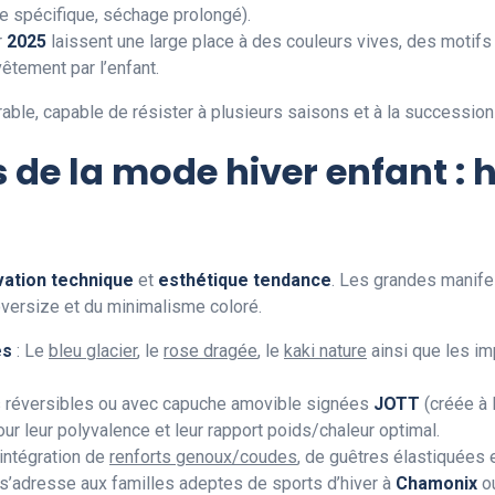
ge spécifique, séchage prolongé).
r
2025
laissent une large place à des couleurs vives, des motif
vêtement par l’enfant.
able, capable de résister à plusieurs saisons et à la succession
de la mode hiver enfant : 
vation technique
et
esthétique tendance
. Les grandes manif
versize et du minimalisme coloré.
es
: Le
bleu glacier
, le
rose dragée
, le
kaki nature
ainsi que les i
s réversibles ou avec capuche amovible signées
JOTT
(créée à 
r leur polyvalence et leur rapport poids/chaleur optimal.
’intégration de
renforts genoux/coudes
, de guêtres élastiquées
 s’adresse aux familles adeptes de sports d’hiver à
Chamonix
o