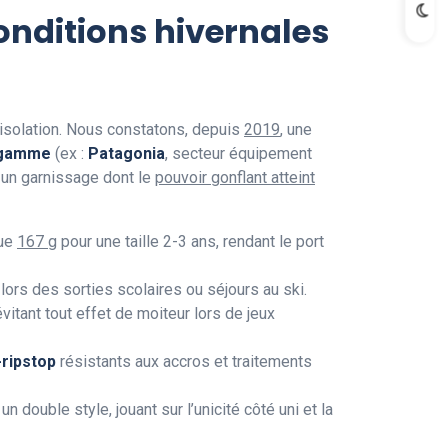
nditions hivernales
’isolation. Nous constatons, depuis
2019
, une
e gamme
(ex :
Patagonia
, secteur équipement
t un garnissage dont le
pouvoir gonflant atteint
que
167 g
pour une taille 2-3 ans, rendant le port
rs des sorties scolaires ou séjours au ski.
vitant tout effet de moiteur lors de jeux
-ripstop
résistants aux accros et traitements
 un double style, jouant sur l’unicité côté uni et la