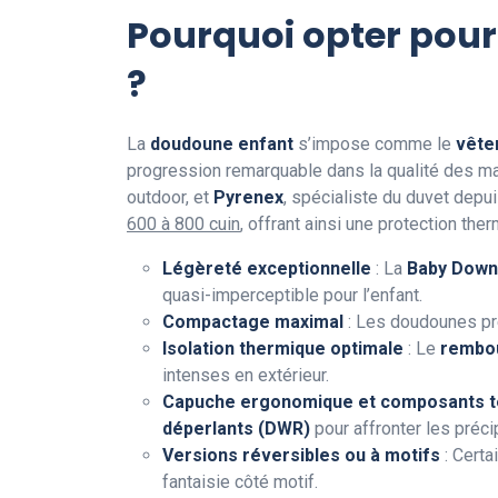
Pourquoi opter pour
?
La
doudoune enfant
s’impose comme le
vête
progression remarquable dans la qualité des mat
outdoor, et
Pyrenex
, spécialiste du duvet depu
600 à 800 cuin
, offrant ainsi une protection th
Légèreté exceptionnelle
: La
Baby Down
quasi-imperceptible pour l’enfant.
Compactage maximal
: Les doudounes pre
Isolation thermique optimale
: Le
rembo
intenses en extérieur.
Capuche ergonomique et composants t
déperlants (DWR)
pour affronter les précip
Versions réversibles ou à motifs
: Cert
fantaisie côté motif.