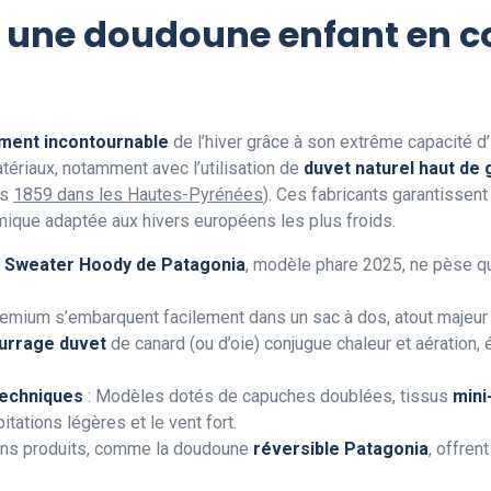
 une doudoune enfant en co
ment incontournable
de l’hiver grâce à son extrême capacité d
ériaux, notamment avec l’utilisation de
duvet naturel haut d
is
1859 dans les Hautes-Pyrénées
). Ces fabricants garantissen
ermique adaptée aux hivers européens les plus froids.
 Sweater Hoody de Patagonia
, modèle phare 2025, ne pèse 
mium s’embarquent facilement dans un sac à dos, atout majeur lo
urrage duvet
de canard (ou d’oie) conjugue chaleur et aération, é
echniques
: Modèles dotés de capuches doublées, tissus
mini
itations légères et le vent fort.
ains produits, comme la doudoune
réversible Patagonia
, offrent