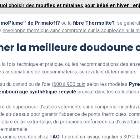
oi choisir des moufles et mitaines pour bébé en hiver : enj
rmoPlume™ de Primaloft?
ou la
fibre Thermolite?
, se généra
ne
enveloppe thermique sans compromis sur la souplesse ni la mo
er la meilleure doudoune 
 à la fois technique et pratique, où les recommandations des e
 des associations de consommateurs, se révèlent déterminantes.
su du canard ou de l’oie (
600 à 900 cuin
selon les modèles
Pyre
embourrage synthétique recyclé
prévaut dans les collection
e de superposer d’autres vêtements sans comprimer ni entraver la
aille au-dessus pour garantir l’absence de ponts thermiques, 
meture éclair extra-large, de pressions renforcées ou d’ouvertur
le maternelle.
es, omniprésentes chez
TAO
, tolèrent un lavage régulier à 30?C, 