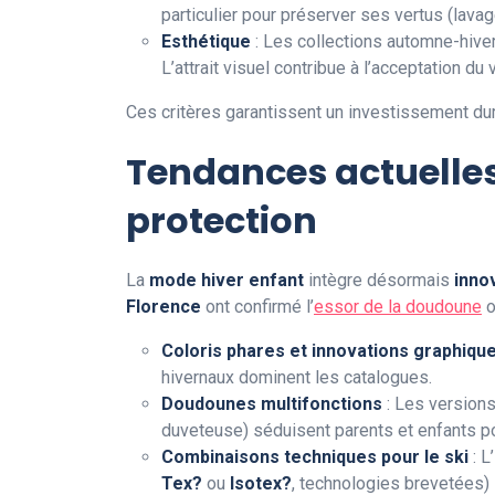
particulier pour préserver ses vertus (lava
Esthétique
: Les collections automne-hive
L’attrait visuel contribue à l’acceptation du 
Ces critères garantissent un investissement dur
Tendances actuelles 
protection
La
mode hiver enfant
intègre désormais
inno
Florence
ont confirmé l’
essor de la doudoune
o
Coloris phares et innovations graphiqu
hivernaux dominent les catalogues.
Doudounes multifonctions
: Les version
duveteuse) séduisent parents et enfants pou
Combinaisons techniques pour le ski
: L
Tex?
ou
Isotex?
, technologies brevetées)