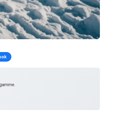
ook
e gamme.