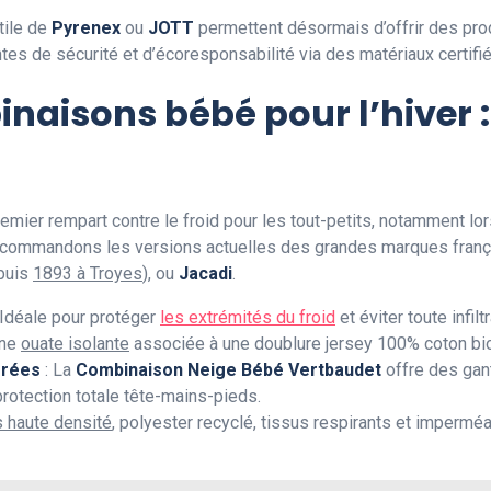
tile de
Pyrenex
ou
JOTT
permettent désormais d’offrir des prod
ntes de sécurité et d’écoresponsabilité via des matériaux certif
naisons bébé pour l’hiver :
emier rempart contre le froid pour les tout-petits, notamment l
ecommandons les versions actuelles des grandes marques franç
puis
1893 à Troyes
), ou
Jacadi
.
 Idéale pour protéger
les extrémités du froid
et éviter toute infil
une
ouate isolante
associée à une doublure jersey 100% coton bio
grées
: La
Combinaison Neige Bébé Vertbaudet
offre des gan
protection totale tête-mains-pieds.
s haute densité
, polyester recyclé, tissus respirants et imperméa