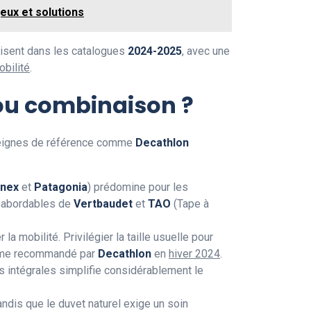
eux et solutions
lisent dans les catalogues
2024-2025
, avec une
bilité
.
ou combinaison ?
nseignes de référence comme
Decathlon
nex
et
Patagonia
) prédomine pour les
s abordables de
Vertbaudet
et
TAO
(Tape à
 mobilité. Privilégier la taille usuelle pour
comme recommandé par
Decathlon
en
hiver 2024
.
es intégrales simplifie considérablement le
tandis que le duvet naturel exige un soin